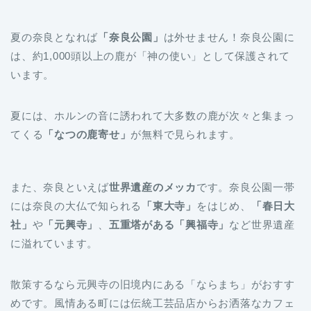
夏の奈良となれば
「奈良公園」
は外せません！奈良公園に
は、約1,000頭以上の鹿が「神の使い」として保護されて
います。
夏には、ホルンの音に誘われて大多数の鹿が次々と集まっ
てくる
「なつの鹿寄せ」
が無料で見られます。
また、奈良といえば
世界遺産のメッカ
です。奈良公園一帯
には奈良の大仏で知られる
「東大寺」
をはじめ、
「春日大
社」
や
「元興寺」
、
五重塔がある「興福寺」
など世界遺産
に溢れています。
散策するなら元興寺の旧境内にある「ならまち」がおすす
めです。風情ある町には伝統工芸品店からお洒落なカフェ
まで多くのお店が軒を連ねています。