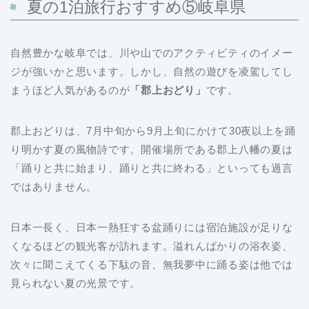
自然豊かな岐阜では、川や山でのアクティビティのイメー
ジが強いかと思います。しかし、自然の遊びを凌駕してし
まうほど人気があるのが
「郡上おどり」
です。
郡上おどりは、7月中旬から9月上旬にかけて30夜以上を踊
り明かす夏の風物詩です。開催場所である郡上八幡の夏は
「踊りと共に始まり、踊りと共に終わる」といっても過言
ではありません。
日本一長く、日本一熱狂する盆踊りには宿泊施設が足りな
くなるほどの観光客が訪れます。溢れんばかりの浴衣姿、
次々に聞こえてくる下駄の音、無我夢中に踊る姿は他では
見られない夏の光景です。
あらゆるしがらみから離れて踊り明かす1日は、忘れるこ