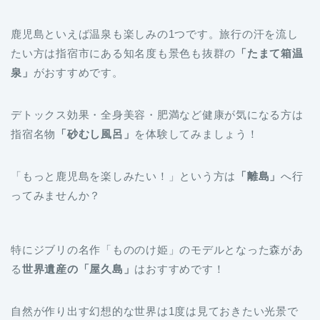
たい方は指宿市にある知名度も景色も抜群の
「たまて箱温
泉」
がおすすめです。
デトックス効果・全身美容・肥満など健康が気になる方は
指宿名物
「砂むし風呂」
を体験してみましょう！
「もっと鹿児島を楽しみたい！」という方は
「離島」
へ行
ってみませんか？
特にジブリの名作「もののけ姫」のモデルとなった森があ
る
世界遺産の「屋久島」
はおすすめです！
自然が作り出す幻想的な世界は1度は見ておきたい光景で
す。標高1,300mにある壮大な「縄文杉」を見れば、大きな
生命力を感じると同時に自分の小ささを実感します。