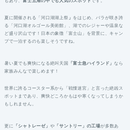
夏に開催される「河口湖湖上祭
」
をはじめ、バラが咲き誇
る「河口湖オルゴール美術館」、湖でのレジャーや温泉な
ど盛り沢山です！日本の象徴「富士山」を背景に、キャン
プで一泊するのも楽しそうですね。
暑い夏でも爽快になる絶叫天国
「富士急ハイランド」
なら
家族みんなで楽しめます！
世界に誇るコースター系から「戦慄迷宮」と言った絶凶ス
ポットまであり、爽快どころかもはや寒くなってしまうか
もしれません。
更に
「シャトレーゼ」
や
「サントリー」の工場
が多数あ
り、夏場に嬉しいアイスやお酒を楽しめる工場見学もおす
すめです。