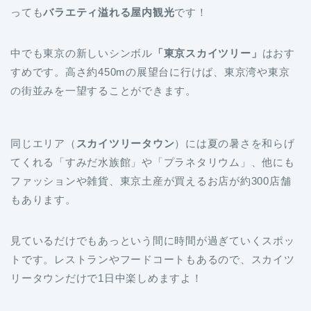
っても
バラエティ溢れる屋内観光
です！
中でも東京の新しいシンボル
「東京スカイツリー」
はおす
すめです。高さ約450mの展望台に行けば、東京湾や東京
の街並みを一望することができます。
同じエリア（
スカイツリータウン
）には夏の暑さを和らげ
てくれる「すみだ水族館」や「プラネタリウム」、他にも
ファッションや雑貨、東京土産が買えるお店が約300店舗
もあります。
見ているだけでもあっという間に時間が過ぎていくスポッ
トです。レストランやフードコートもあるので、スカイツ
リータウンだけで1日中楽しめますよ！
他にも、デジタルアートの世界を体感できる
「森ビル デジ