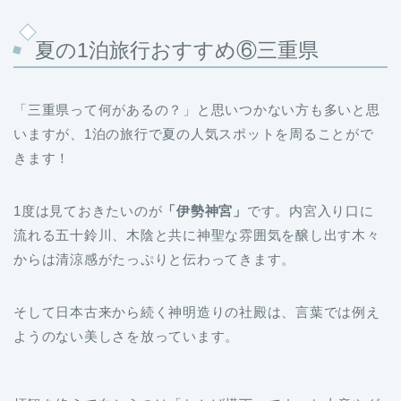
夏の1泊旅行おすすめ⑥三重県
「三重県って何があるの？」と思いつかない方も多いと思
いますが、1泊の旅行で夏の人気スポットを周ることがで
きます！
1度は見ておきたいのが
「伊勢神宮」
です。内宮入り口に
流れる五十鈴川、木陰と共に神聖な雰囲気を醸し出す木々
からは清涼感がたっぷりと伝わってきます。
そして日本古来から続く神明造りの社殿は、言葉では例え
ようのない美しさを放っています。
拝観を終えて向かうのは「おかげ横丁」です。お土産やグ
ルメを楽しめる定番のエリアで、夏は伊勢名物「赤福」の