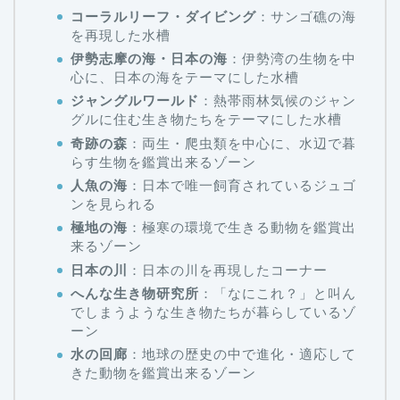
コーラルリーフ・ダイビング
：サンゴ礁の海
を再現した水槽
伊勢志摩の海・日本の海
：伊勢湾の生物を中
心に、日本の海をテーマにした水槽
ジャングルワールド
：熱帯雨林気候のジャン
グルに住む生き物たちをテーマにした水槽
奇跡の森
：両生・爬虫類を中心に、水辺で暮
らす生物を鑑賞出来るゾーン
人魚の海
：日本で唯一飼育されているジュゴ
ンを見られる
極地の海
：極寒の環境で生きる動物を鑑賞出
来るゾーン
日本の川
：日本の川を再現したコーナー
へんな生き物研究所
：「なにこれ？」と叫ん
でしまうような生き物たちが暮らしているゾ
ーン
水の回廊
：地球の歴史の中で進化・適応して
きた動物を鑑賞出来るゾーン