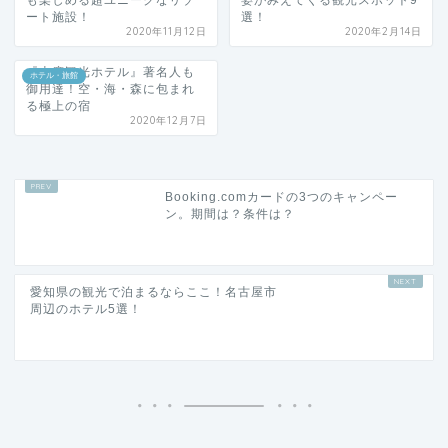
ート施設！
選！
2020年11月12日
2020年2月14日
『志摩観光ホテル』著名人も
ホテル・旅館
御用達！空・海・森に包まれ
る極上の宿
2020年12月7日
Booking.comカードの3つのキャンペー
ン。期間は？条件は？
愛知県の観光で泊まるならここ！名古屋市
周辺のホテル5選！