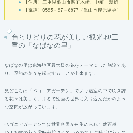
【住所】三重県亀山市関町木崎、中町、新所
【電話】0595－97－8877（亀山市観光協会）
色とりどりの花が美しい観光地!三
重の「なばなの里」
なばなの里は東海地区最大級の花をテーマにした施設であ
り、季節の花々を鑑賞することが出来ます。
見どころは「ベゴニアガーデン」であり温室の中で咲き誇
る花々は美しく、まるで絵画の世界に入り込んだかのよう
な空間が広がっています。
ベゴニアガーデンでは世界各国から集められた数百種、
12,000株の花が常時栽培されているのでどの時期に行って