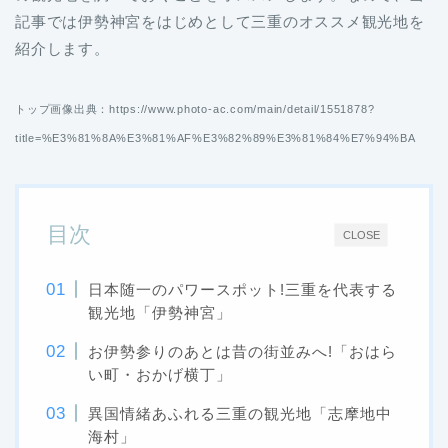
記事では伊勢神宮をはじめとして三重のオススメ観光地を
紹介します。
トップ画像出典：https://www.photo-ac.com/main/detail/1551878?
title=%E3%81%8A%E3%81%AF%E3%82%89%E3%81%84%E7%94%BA
目次
CLOSE
日本随一のパワースポット!三重を代表する
観光地「伊勢神宮」
お伊勢参りのあとは昔の街並みへ!「おはら
い町・おかげ横丁」
異国情緒あふれる三重の観光地「志摩地中
海村」