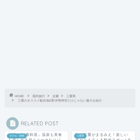
HOME
国内旅行
近畿
三重県
三重のオススメ観光地9選!伊勢神宮だけじゃない魅力を紹介
RELATED POST
『湯の山 素粋居』温泉も美食
秋の三重がまるみえ！楽しい
ホテル・旅館
三重県
も楽しめる超ユニークなリゾ
姿がみえてくる観光スポット9