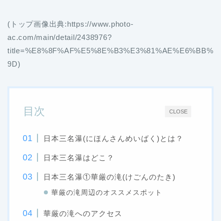
(トップ画像出典:https://www.photo-
ac.com/main/detail/2438976?
title=%E8%8F%AF%E5%8E%B3%E3%81%AE%E6%BB%
9D)
目次
CLOSE
日本三名瀑(にほんさんめいばく)とは？
日本三名瀑はどこ？
日本三名瀑①華厳の滝(けごんのたき)
華厳の滝周辺のオススメスポット
華厳の滝へのアクセス