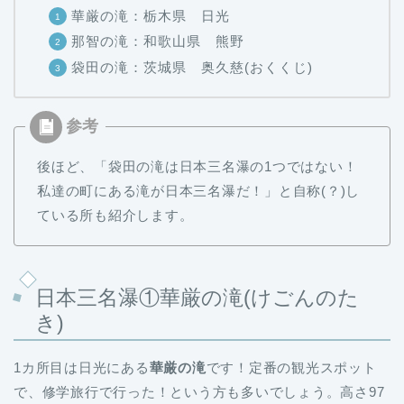
華厳の滝：栃木県 日光
那智の滝：和歌山県 熊野
袋田の滝：茨城県 奥久慈(おくくじ)
後ほど、「袋田の滝は日本三名瀑の1つではない！
私達の町にある滝が日本三名瀑だ！」と自称(？)し
ている所も紹介します。
日本三名瀑①華厳の滝(けごんのた
き)
1カ所目は日光にある
華厳の滝
です！定番の観光スポット
で、修学旅行で行った！という方も多いでしょう。高さ97