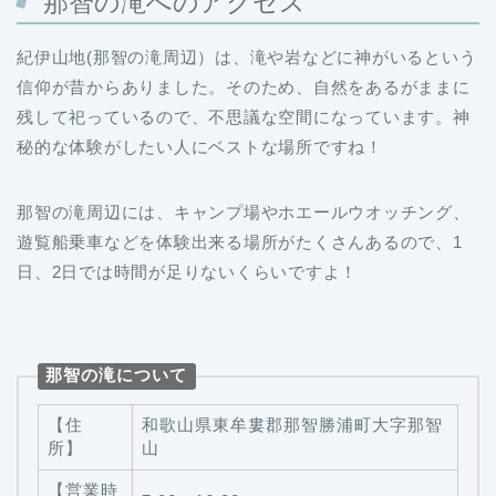
那智の滝へのアクセス
紀伊山地(那智の滝周辺）は、滝や岩などに神がいるという
信仰が昔からありました。そのため、自然をあるがままに
残して祀っているので、不思議な空間になっています。神
秘的な体験がしたい人にベストな場所ですね！
那智の滝周辺には、キャンプ場やホエールウオッチング、
遊覧船乗車などを体験出来る場所がたくさんあるので、1
日、2日では時間が足りないくらいですよ！
那智の滝について
【住
和歌山県東牟婁郡那智勝浦町大字那智
所】
山
【営業時