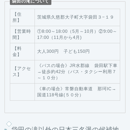
袋田の滝について
【住
茨城県久慈郡大子町大字袋田３−１９
所】
【営業時
①8:00～18:00（5月～10月）②9:00～
間】
17:00（11月から4月)
【料
大人300円 子ども150円
金】
《バスの場合》JR水郡線 袋田駅下車
【アクセ
→徒歩約42分（バス・タクシー利用７
ス】
～１０分）
《車の場合》常磐自動車道 那珂IC→
国道118号線(５０分）
袋田の滝以外の日本三名瀑の候補地