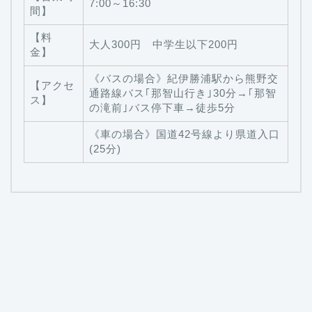
7:00～16:30
間】
【料
大人300円 中学生以下200円
金】
《バスの場合》紀伊勝浦駅から熊野交
【アクセ
通路線バス｢那智山行き｣30分→｢那智
ス】
の滝前｣バス停下車→徒歩5分
《車の場合》国道42号線より県道入口
(25分)