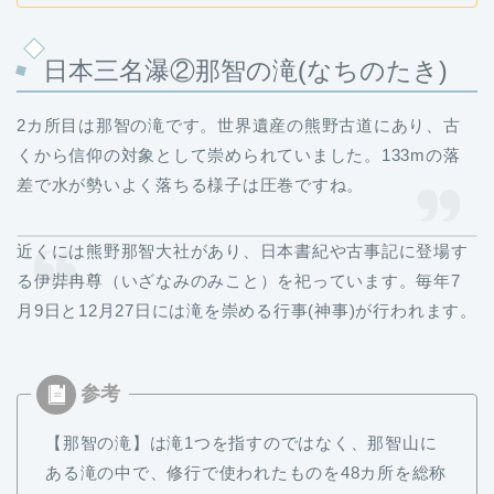
日本三名瀑②那智の滝(なちのたき)
2カ所目は那智の滝です。世界遺産の熊野古道にあり、古
くから信仰の対象として崇められていました。133mの落
差で水が勢いよく落ちる様子は圧巻ですね。
近くには熊野那智大社があり、日本書紀や古事記に登場す
る伊弉冉尊（いざなみのみこと）を祀っています。毎年7
月9日と12月27日には滝を崇める行事(神事)が行われます。
【那智の滝】は滝1つを指すのではなく、那智山に
ある滝の中で、修行で使われたものを48カ所を総称