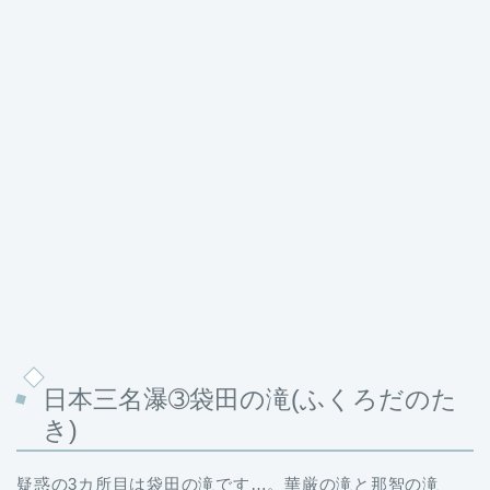
日本三名瀑➂袋田の滝(ふくろだのた
き)
疑惑の3カ所目は袋田の滝です…。華厳の滝と那智の滝