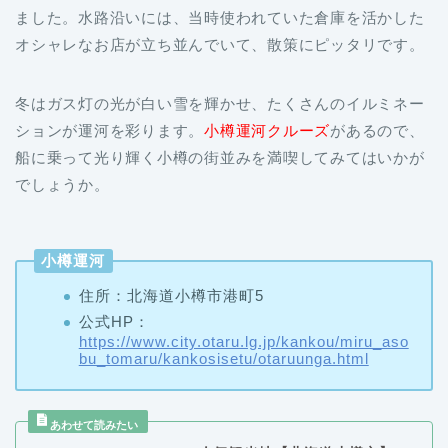
オシャレなお店が立ち並んでいて、散策にピッタリです。
冬はガス灯の光が白い雪を輝かせ、たくさんのイルミネー
ションが運河を彩ります。
小樽運河クルーズ
があるので、
船に乗って光り輝く小樽の街並みを満喫してみてはいかが
でしょうか。
小樽運河
住所：北海道小樽市港町5
公式HP：
https://www.city.otaru.lg.jp/kankou/miru_aso
bu_tomaru/kankosisetu/otaruunga.html
人気観光地【北海道小樽市】の
厳選おすすめスポット９選！