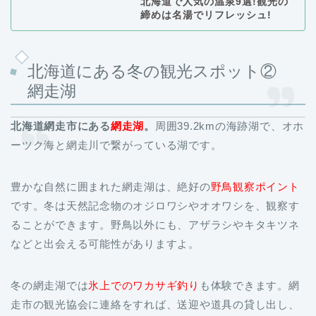
北海道で人気の温泉9選!観光の
締めは名湯でリフレッシュ!
北海道にある冬の観光スポット②
網走湖
北海道網走市にある
網走湖
。
周囲39.2kmの海跡湖で、オホ
ーツク海と網走川で繋がっている湖です。
豊かな自然に囲まれた網走湖は、絶好の
野鳥観察ポイント
です。冬は天然記念物のオジロワシやオオワシを、観察す
ることができます。野鳥以外にも、アザラシやキタキツネ
などと出会える可能性がありますよ。
冬の網走湖では
氷上でのワカサギ釣り
も体験できます。網
走市の観光協会に連絡をすれば、送迎や道具の貸し出し、