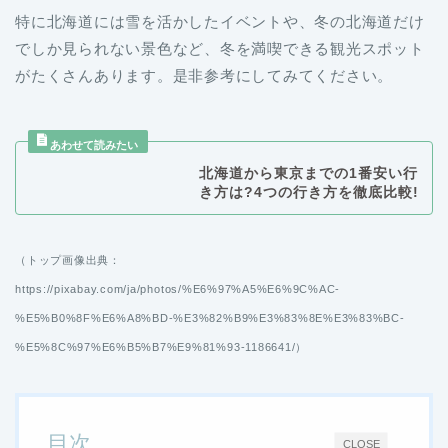
特に北海道には雪を活かしたイベントや、冬の北海道だけ
でしか見られない景色など、冬を満喫できる観光スポット
がたくさんあります。是非参考にしてみてください。
北海道から東京までの1番安い行
き方は?4つの行き方を徹底比較!
（トップ画像出典：
https://pixabay.com/ja/photos/%E6%97%A5%E6%9C%AC-
%E5%B0%8F%E6%A8%BD-%E3%82%B9%E3%83%8E%E3%83%BC-
%E5%8C%97%E6%B5%B7%E9%81%93-1186641/）
目次
CLOSE