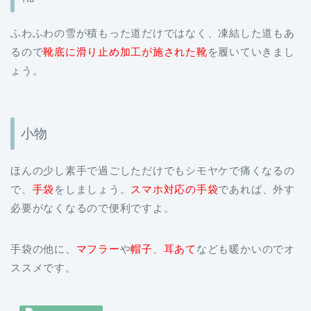
るので
靴底に滑り止め加工が施された靴
を履いていきまし
ょう。
小物
ほんの少し素手で過ごしただけでもシモヤケで痛くなるの
で、
手袋
をしましょう。
スマホ対応の手袋
であれば、外す
必要がなくなるので便利ですよ。
手袋の他に、
マフラー
や
帽子
、
耳あて
なども暖かいのでオ
ススメです。
北海道の平均気温は?季節にあっ