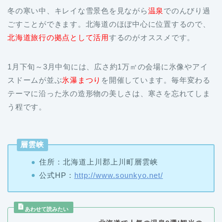
冬の寒い中、キレイな雪景色を見ながら
温泉
でのんびり過
ごすことができます。北海道のほぼ中心に位置するので、
北海道旅行の拠点として活用
するのがオススメです。
1月下旬～3月中旬には、広さ約1万㎡の会場に氷像やアイ
スドームが並ぶ
氷瀑まつり
を開催しています。毎年変わる
テーマに沿った氷の造形物の美しさは、寒さを忘れてしま
う程です。
層雲峡
住所：北海道
上川郡上川町
層雲峡
公式HP：
http://www.sounkyo.net/