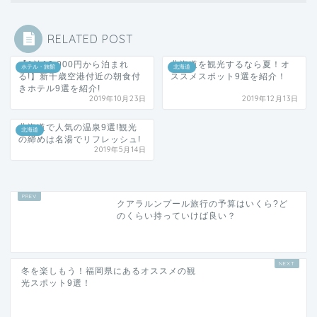
RELATED POST
【1泊10,000円から泊まれ
北海道を観光するなら夏！オ
ホテル・旅館
北海道
る!】新千歳空港付近の朝食付
ススメスポット9選を紹介！
きホテル9選を紹介!
2019年10月23日
2019年12月13日
北海道で人気の温泉9選!観光
北海道
の締めは名湯でリフレッシュ!
2019年5月14日
クアラルンプール旅行の予算はいくら?ど
のくらい持っていけば良い？
冬を楽しもう！福岡県にあるオススメの観
光スポット9選！