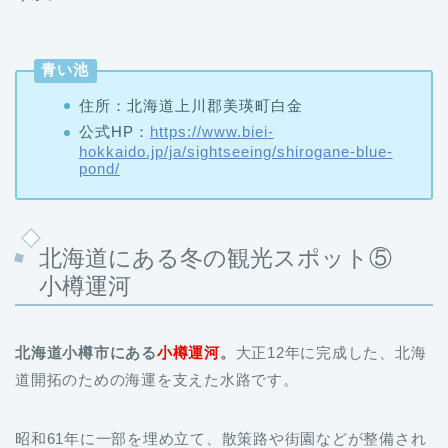
青い池
住所：北海道
上川郡美瑛町
白金
公式HP：
https://www.biei-
hokkaido.jp/ja/sightseeing/shirogane-blue-
pond/
北海道にある冬の観光スポット⑤
小樽運河
北海道小樽市にある
小樽運河
。
大正12年に完成した、北海
道開拓のための海運を支えた水路です。
昭和61年に一部を埋め立て、散策路や街園などが整備され
ました。水路沿いには、当時使われていた倉庫を活かした