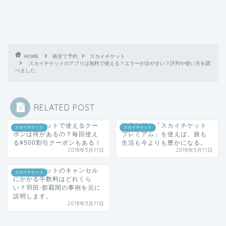
HOME
格安で予約
スカイチケット
スカイチケットのアプリは無料で使える？エラーが出やすい？評判や使い方を調
べました
RELATED POST
スカイチケットで使えるクー
初月無料！「スカイチケット
スカイチケット
スカイチケット
ポンは何があるの？毎回使え
プレミアム」を使えば、旅も
る¥500割引クーポンもある！
生活も今よりも豊かになる。
2018年5月11日
2018年5月11日
スカイチケットのキャンセル
スカイチケット
にかかる手数料はどれくら
い？羽田-那覇間の事例を元に
説明します。
2018年5月11日