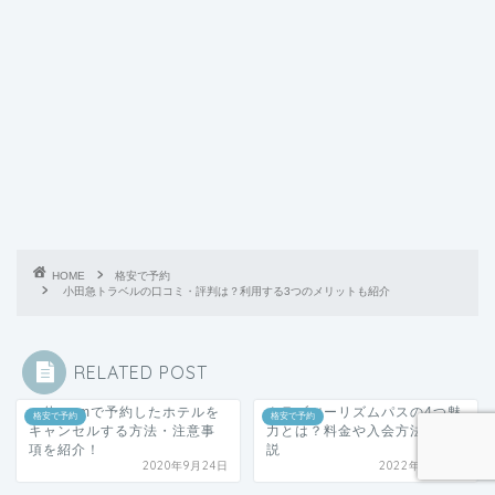
HOME
格安で予約
小田急トラベルの口コミ・評判は？利用する3つのメリットも紹介
RELATED POST
一休.comで予約したホテルを
クラブツーリズムパスの4つ魅
格安で予約
格安で予約
キャンセルする方法・注意事
力とは？料金や入会方法も解
項を紹介！
説
2020年9月24日
2022年3月25日