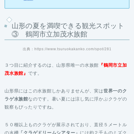
山形の夏を満喫できる観光スポット
③ 鶴岡市立加茂水族館
出典：https://www.tsuruokakanko.com/spot/281
３つ目に紹介するのは、山形県唯一の水族館
『鶴岡市立加
茂水族館』
です。
山形県にはこの水族館しかありませんが、実は
世界一のク
ラゲ水族館
なのです。暑い夏には涼し気に浮かぶクラゲの
観察もぴったりですね。
５０種以上ものクラゲが展示されており、直径５メートル
の水槽
「クラゲドリームシアター」
には約２千ものミズク