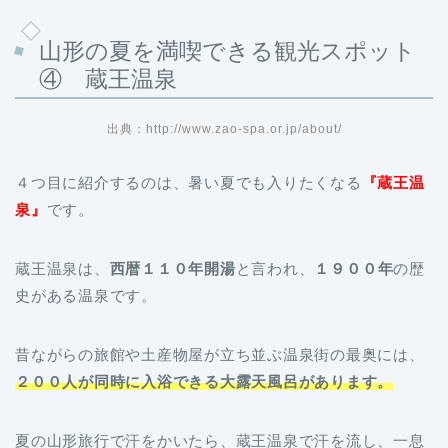
山形の夏を満喫できる観光スポット
④ 蔵王温泉
出典：http://www.zao-spa.or.jp/about/
４つ目に紹介するのは、暑い夏でも入りたくなる
『蔵王温
泉』
です。
蔵王温泉は、
西暦１１０年開湯
と言われ、
１９００年
の歴
史がある温泉です。
昔ながらの旅館や土産物屋が立ち並ぶ温泉街の最奥には、
２００人が同時に入浴できる大露天風呂があります。
夏の山形旅行で汗をかいたら、蔵王温泉で汗を流し、一息