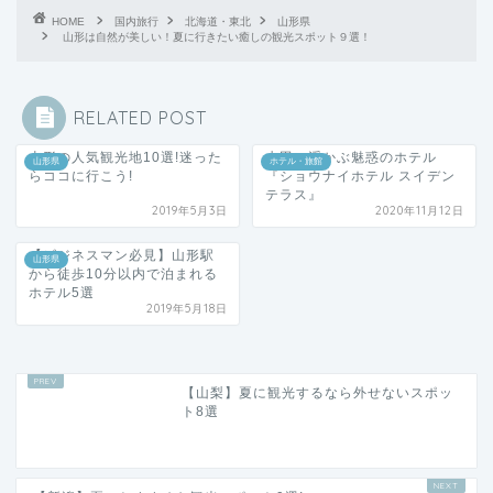
HOME
国内旅行
北海道・東北
山形県
山形は自然が美しい！夏に行きたい癒しの観光スポット９選！
RELATED POST
山形の人気観光地10選!迷った
水田に浮かぶ魅惑のホテル
山形県
ホテル・旅館
らココに行こう!
『ショウナイホテル スイデン
テラス』
2019年5月3日
2020年11月12日
【ビジネスマン必見】山形駅
山形県
から徒歩10分以内で泊まれる
ホテル5選
2019年5月18日
【山梨】夏に観光するなら外せないスポッ
ト8選