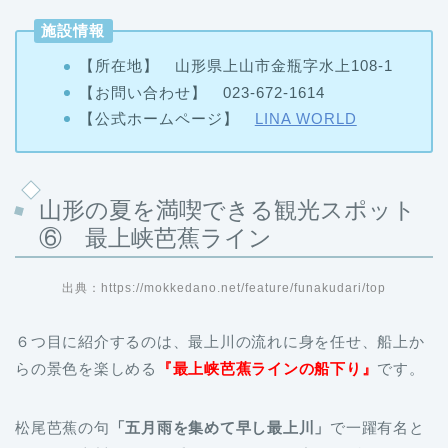
施設情報
【所在地】 山形県上山市金瓶字水上108-1
【お問い合わせ】 023-672-1614
【公式ホームページ】
LINA WORLD
山形の夏を満喫できる観光スポット
⑥ 最上峡芭蕉ライン
出典：https://mokkedano.net/feature/funakudari/top
６つ目に紹介するのは、最上川の流れに身を任せ、船上か
らの景色を楽しめる
『最上峡芭蕉ラインの船下り』
です。
松尾芭蕉の句
「五月雨を集めて早し最上川」
で一躍有名と