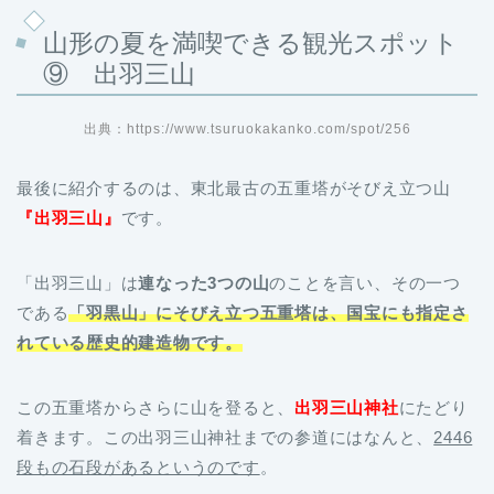
山形の夏を満喫できる観光スポット
⑨ 出羽三山
出典：https://www.tsuruokakanko.com/spot/256
最後に紹介するのは、東北最古の五重塔がそびえ立つ山
『出羽三山』
です。
「出羽三山」は
連なった3つの山
のことを言い、その一つ
である
「羽黒山」にそびえ立つ五重塔は、国宝にも指定さ
れている歴史的建造物です。
この五重塔からさらに山を登ると、
出羽三山神社
にたどり
着きます。この出羽三山神社までの参道にはなんと、
2446
段もの石段があるというのです
。