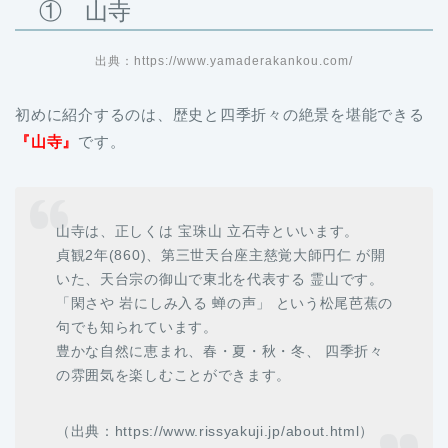
① 山寺
出典：https://www.yamaderakankou.com/
初めに紹介するのは、歴史と四季折々の絶景を堪能できる
『山寺』
です。
山寺は、正しくは 宝珠山 立石寺といいます。
貞観2年(860)、第三世天台座主慈覚大師円仁 が開
いた、天台宗の御山で東北を代表する 霊山です。
「閑さや 岩にしみ入る 蝉の声」 という松尾芭蕉の
句でも知られています。
豊かな自然に恵まれ、春・夏・秋・冬、 四季折々
の雰囲気を楽しむことができます。
（出典：https://www.rissyakuji.jp/about.html）