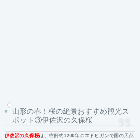
山形の春！桜の絶景おすすめ観光ス
ポット③伊佐沢の久保桜
伊佐沢の久保桜
は、
樹齢約
1200年
の
エドヒガン
で国の天然