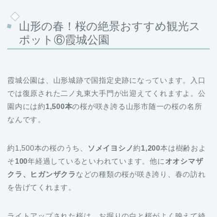
山形の春！桜の絶景おすすめ観光ス
ポット⑥霞城公園
霞城公園は、山形城跡で国指定史跡になっています。入口
では復原された二ノ丸東大手門が出迎えてくれますよ。公
園内には約
1,500本
の桜が咲き誇る山形市随一の桜の名所
なんです。
約1,500本の桜のうち、
ソメイヨシノ
約
1,200
本は樹齢およ
そ
100
年経過しているといわれています。他に
オオシマザ
クラ、ヒガンザクラ
などの種類の桜が咲き誇り、春の訪れ
を告げてくれます。
ライトアップされた桜は、お掘りの白と桜がよく映えて綺