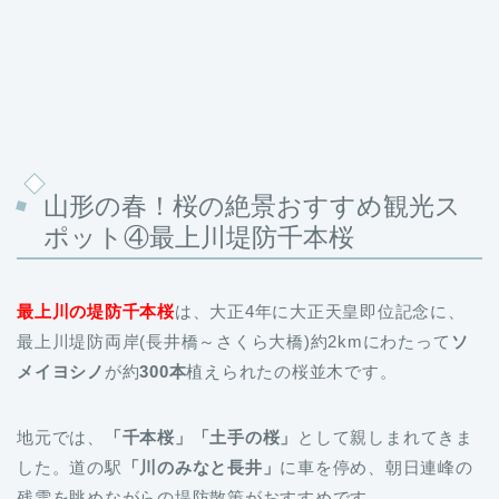
山形の春！桜の絶景おすすめ観光ス
ポット④最上川堤防千本桜
最上川の堤防千本桜
は、大正4年に大正天皇即位記念に、
最上川堤防両岸(長井橋～さくら大橋)約2kmにわたって
ソ
メイヨシノ
が約
300本
植えられたの桜並木です。
地元では、
「千本桜」「土手の桜」
として親しまれてきま
した。道の駅
「川のみなと長井」
に車を停め、朝日連峰の
残雪を眺めながらの堤防散策がおすすめです。