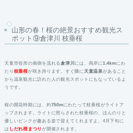
山形の春！桜の絶景おすすめ観光ス
ポット⑨倉津川 枝垂桜
天童市役所の南側を流れる
倉津川
には、両岸に
1.4km
にわ
たり
枝垂桜
が咲き誇ります。すぐ隣に
天童温泉
があること
から温泉観光に訪れた人の観光スポットにもなっているよ
うです。
桜の開花時期には、約
750m
にわたって枝垂桜がライトア
ップされます。ライトに照らされた枝垂桜の、ほんのりと
優しいピンクが趣ある姿で迎えてくれますよ。4月下旬に
は
しだれ桜まつり
が開催されます。