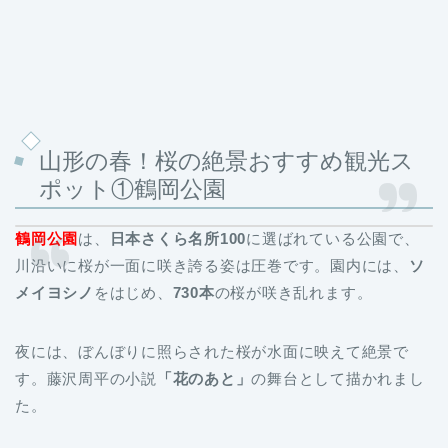
山形の春！桜の絶景おすすめ観光ス
ポット①鶴岡公園
鶴岡公園
は、
日本さくら名所100
に選ばれている公園で、
川沿いに桜が一面に咲き誇る姿は圧巻です。園内には、
ソ
メイヨシノ
をはじめ、
730本
の桜が咲き乱れます。
夜には、ぼんぼりに照らされた桜が水面に映えて絶景で
す。藤沢周平の小説
「花のあと」
の舞台として描かれまし
た。