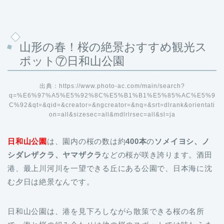
山形の春！桜の絶景おすすめ観光ス
ポット⑦日和山公園
出典：https://www.photo-ac.com/main/search?
q=%E6%97%A5%E5%92%8C%E5%B1%B1%E5%85%AC%E5%9
C%92&qt=&qid=&creator=&ngcreator=&nq=&srt=dlrank&orientati
on=all&sizesec=all&mdlrlrsec=all&sl=ja
日和山公園
は、園内の桜の数は約
400本
の
ソメイヨシ、ノ
シダレザクラ、ヤマザクラ
などの桜が咲き誇ります。酒田
港、最上川河川を一望できる丘にある公園で、日本海に沈
む夕日は絶景なんです。
日和山公園は、港を見下ろしながら散策できる桜の名所