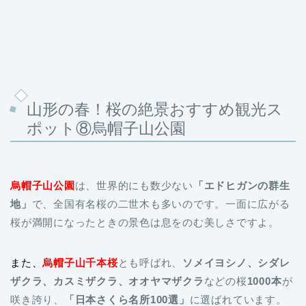
山形の春！桜の絶景おすすめ観光ス
ポット⑧烏帽子山公園
烏帽子山公園
は、世界的にも数少ない
「エドヒガンの群生
地」
で、全国有名桜の二世木も多いのです。一面に広がる
桜が満開になったときの景色は息をのむ美しさですよ。
また、
烏帽子山千本桜
とも呼ばれ、
ソメイヨシノ、シダレ
ザクラ、カスミザクラ、オオヤマザクラ
などの桜
1000本
が
咲き誇り、
「日本さくら名所100選」
に選ばれています。