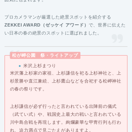
プロカメラマンが厳選した絶景スポットを紹介する
ZEKKEI AWARD
（ゼッケイ アワード）
で、世界に伝えた
い日本の春の絶景のスポットに選ばれました。
松が岬公園 祭・ライトアップ
米沢上杉まつり
米沢藩上杉家の家祖、上杉謙信を祀る上杉神社と、上
杉景勝や直江兼続、上杉鷹山などを合祀する松岬神社
の春の祭りです。
上杉謙信が必ず行ったと言われている出陣前の儀式
（武てい式）や、戦国史上最大の戦いと言われている
川中島合戦を再現します。絢爛豪華な甲冑行列も行わ
れ、迫力満点で見ごたえがありますよ。