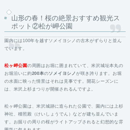
山形の春！桜の絶景おすすめ観光ス
ポット②松が岬公園
園内には100年を越すソメイヨシノの古木がずらりと並ん
でいます。
松ヶ岬公園
の周囲はお堀に囲まれていて、米沢城址本丸の
お堀沿いに約
200本
の
ソメイヨシノ
が咲き誇ります。お堀
の水面に映った情景はそれは見事です。開花シーズンに
は、米沢上杉まつりが開催されるんですよ。
松ヶ岬公園は、米沢城跡に造られた公園で、園内には上杉
神社、稽照殿（けいしょうでん）などが建ち並んでいま
す。お掘りの周りの桜がライトアップされると幻想的な雰
囲気に包まれます。