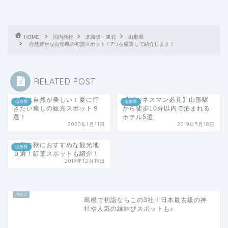
HOME
国内旅行
北海道・東北
山形県
自然豊かな山形県の初詣スポット！7つを厳選して紹介します！
RELATED POST
山形は自然が美しい！夏に行
【ビジネスマン必見】山形駅
山形県
山形県
きたい癒しの観光スポット９
から徒歩10分以内で泊まれる
選！
ホテル5選
2020年1月11日
2019年5月18日
山形の秋におすすめな観光地
山形県
９選！紅葉スポットも紹介！
2019年12月19日
島根で初詣ならこの3社！日本最古級の神
社や人気の縁結びスポットも♪