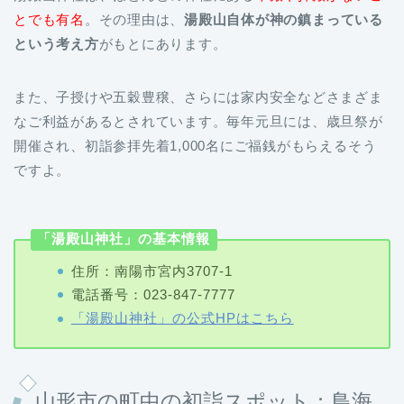
とでも有名
。その理由は、
湯殿山自体が神の鎮まっている
という考え方
がもとにあります。
また、子授けや五穀豊穣、さらには家内安全などさまざま
なご利益があるとされています。毎年元旦には、歳旦祭が
開催され、初詣参拝先着1,000名にご福銭がもらえるそう
ですよ。
「湯殿山神社」の基本情報
住所：南陽市宮内3707-1
電話番号：023-847-7777
「湯殿山神社」の公式HPはこちら
山形市の町中の初詣スポット：鳥海