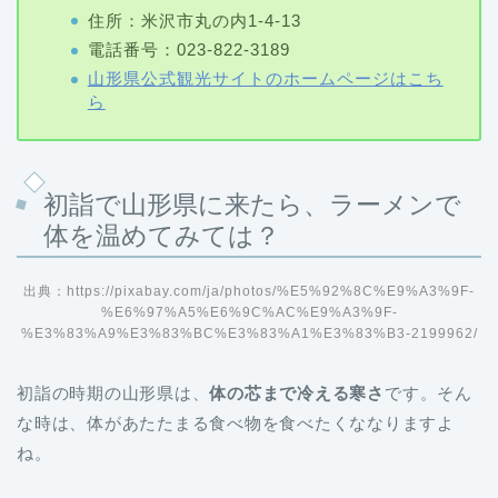
住所：米沢市丸の内1-4-13
電話番号：023-822-3189
山形県公式観光サイトのホームページはこち
ら
初詣で山形県に来たら、ラーメンで
体を温めてみては？
出典：https://pixabay.com/ja/photos/%E5%92%8C%E9%A3%9F-
%E6%97%A5%E6%9C%AC%E9%A3%9F-
%E3%83%A9%E3%83%BC%E3%83%A1%E3%83%B3-2199962/
初詣の時期の山形県は、
体の芯まで冷える寒さ
です。そん
な時は、体があたたまる食べ物を食べたくななりますよ
ね。