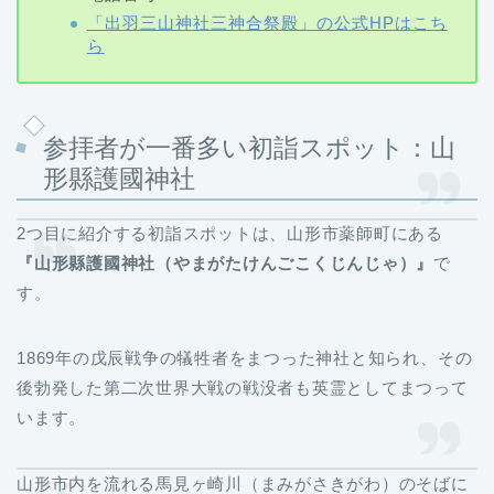
「出羽三山神社三神合祭殿」の公式HPはこち
ら
参拝者が一番多い初詣スポット：山
形縣護國神社
2つ目に紹介する初詣スポットは、山形市薬師町にある
『山形縣護國神社（やまがたけんごこくじんじゃ）』
で
す。
1869年の戊辰戦争の犠牲者をまつった神社と知られ、その
後勃発した第二次世界大戦の戦没者も英霊としてまつって
います。
山形市内を流れる馬見ヶ崎川（まみがさきがわ）のそばに