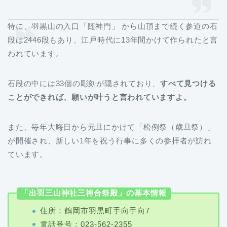
特に、羽黒山の入口「随神門」 から山頂まで続く参道の石
段は2446段もあり、江戸時代に13年間かけて作られたと言
われています。
石段の中には33個の彫刻が隠されており、
すべて見つける
ことができれば、願いが叶うと言われていますよ。
また、毎年大晦日から元旦にかけて「松例祭（歳旦祭）」
が開催され、新しい1年を祝う行事に多くの参拝者が訪れ
ています。
「出羽三山神社三神合祭殿」の基本情報
住所：鶴岡市羽黒町手向手向7
電話番号：023-562-2355