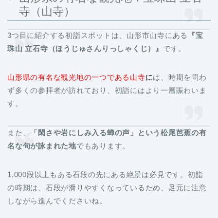
寺（山寺）
3つ目に紹介する初詣スポットは、山形市山寺にある
『宝
珠山 立石寺（ほうじゅさんりっしゃくじ）』
です。
山形県の有名な観光地の一つである山寺
に
は、時期を問わ
ず多くの参拝者が訪れており、初詣にはより一層賑わいま
す。
また、
「閑さや岩にしみ入る蝉の声」という松尾芭蕉の有
名な句が詠まれた地
でもあります。
1,000段以上もある石段の先にある絶景は必見です。初詣
の時期は、石段が滑りやすくなっているため、足元に注意
しながら進んでくださいね。