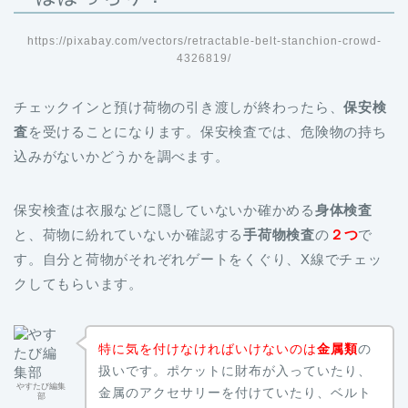
https://pixabay.com/vectors/retractable-belt-stanchion-crowd-
4326819/
チェックインと預け荷物の引き渡しが終わったら、
保安検
査
を受けることになります。保安検査では、危険物の持ち
込みがないかどうかを調べます。
保安検査は衣服などに隠していないか確かめる
身体検査
と、荷物に紛れていないか確認する
手荷物検査
の
２つ
で
す。自分と荷物がそれぞれゲートをくぐり、X線でチェッ
クしてもらいます。
特に気を付けなければいけないのは
金属類
の
扱いです。ポケットに財布が入っていたり、
やすたび編集
金属のアクセサリーを付けていたり、ベルト
部