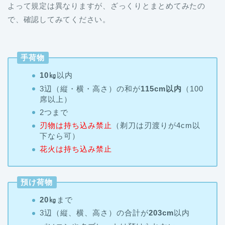
よって規定は異なりますが、ざっくりとまとめてみたの
で、確認してみてください。
手荷物
10㎏
以内
3辺（縦・横・高さ）の和が
115cm以内
（100
席以上）
2つまで
刃物は持ち込み禁止
（剃刀は刃渡りが4cm以
下なら可）
花火は持ち込み禁止
預け荷物
20㎏
まで
3辺（縦、横、高さ）の合計が
203cm
以内