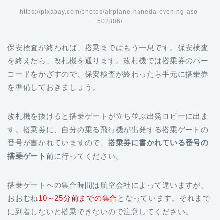
https://pixabay.com/photos/airplane-haneda-evening-aso-
502806/
保安検査が終われば、搭乗まではもう一息です。保安検査
を終えたら、
改札機を通ります。改札機では搭乗券のバー
コードをかざすので、保安検査が終わったら手元に搭乗券
を準備しておきましょう。
改札機を抜けると搭乗ゲートが立ち並ぶ出発ロビーに出ま
す。搭乗券に、自分の乗る飛行機が出発する搭乗ゲートの
番号が書かれていますので、
搭乗券に書かれている番号の
搭乗ゲート
前に行ってください。
搭乗ゲートへの集合時間は航空会社によって違いますが、
おおむね
10～25分前までの集合
となっています。それまで
に到着しないと搭乗できないので注意してください。