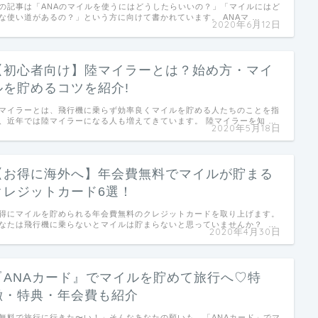
の記事は「ANAのマイルを使うにはどうしたらいいの？」「マイルにはど
な使い道があるの？」という方に向けて書かれています。 ANAマ …
2020年6月12日
【初心者向け】陸マイラーとは？始め方・マイ
ルを貯めるコツを紹介!
マイラーとは、飛行機に乗らず効率良くマイルを貯める人たちのことを指
、近年では陸マイラーになる人も増えてきています。 陸マイラーを知 …
2020年5月18日
【お得に海外へ】年会費無料でマイルが貯まる
クレジットカード6選！
得にマイルを貯められる年会費無料のクレジットカードを取り上げます。
なたは飛行機に乗らないとマイルは貯まらないと思っていませんか？ …
2020年4月30日
『ANAカード』でマイルを貯めて旅行へ♡特
徴・特典・年会費も紹介
無料で旅行に行きた〜い！」そんなあなたの願いも、「ANAカード」でマ