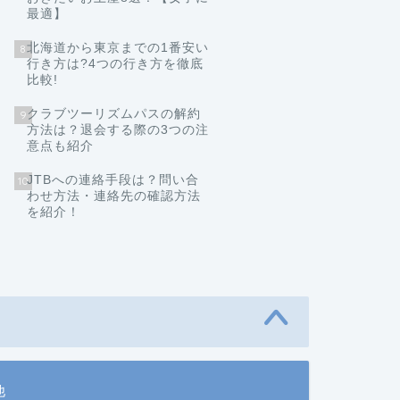
最適】
北海道から東京までの1番安い
8
行き方は?4つの行き方を徹底
比較!
クラブツーリズムパスの解約
9
方法は？退会する際の3つの注
意点も紹介
JTBへの連絡手段は？問い合
10
わせ方法・連絡先の確認方法
を紹介！
他