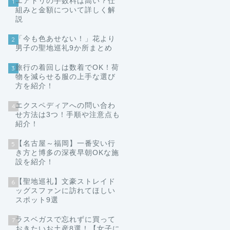
エアトリの手数料は高い？仕
1
組みと金額について詳しく解
説
「今も色あせない！」花より
2
男子の聖地巡礼9か所まとめ
旅行の着回しは数着でOK！荷
3
物を減らせる服の上手な選び
方を紹介！
エクスペディアへの問い合わ
4
せ方法は3つ！手順や注意点も
紹介！
【名古屋～福岡】一番安い行
5
き方と博多の深夜早朝OKな施
設を紹介！
【聖地巡礼】文豪ストレイド
6
ッグスファンに訪れてほしい
スポット9選
ラスベガスで忘れずに買って
7
おきたいお土産8選！【女子に