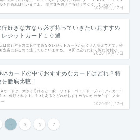
ルを貯めれば叶いますよ。 航空券を購入するだけでなく、ショッピ …
2020年4月17日
旅行好きな方なら必ず持っていきたいおすすめ
クレジットカード１０選
近は旅行する方におすすめなクレジットカードがたくさん増えてきて、特
も豊富にあるので迷ってしまいますね。 今回は旅行に行く際に便利で …
2020年4月17日
ANAカードの中でおすすめなカードはどれ？特
徴を徹底比較！
NAカードは、大きく分けると一般・ワイド・ゴールド・プレミアムカード
4つに分類されます。4つもあるとどれがおすすめなのか分からず、入会
 …
2020年4月17日
4
5
6
7