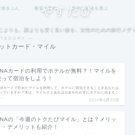
やすたび
で旅きぶん
格安で予約
目的で旅先を選ぶ
こよりも、誰よりも安く良い旅を。女性のための旅行メデ
ATEGORY ―
ットカード・マイル
ANAカードの利用でホテルが無料？！マイルを
使って宿泊をしよう！
NAカードで貯めたマイルを利用して、ホテルに宿泊できることをあなたは
っていますか？実は、マイルさえあればお金を払わずにホテルに泊まるこ
 …
2020年6月30日
ANAの「今週のトクたびマイル」とは？メリッ
ト・デメリットも紹介！