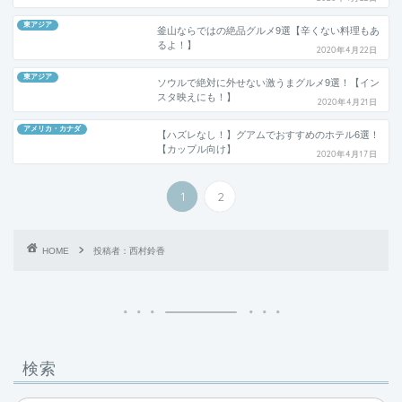
東アジア
釜山ならではの絶品グルメ9選【辛くない料理もあ
るよ！】
2020年4月22日
東アジア
ソウルで絶対に外せない激うまグルメ9選！【イン
スタ映えにも！】
2020年4月21日
アメリカ・カナダ
【ハズレなし！】グアムでおすすめのホテル6選！
【カップル向け】
2020年4月17日
1
2
HOME
投稿者：西村鈴香
検索