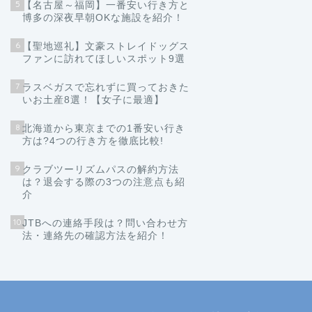
5
【名古屋～福岡】一番安い行き方と
博多の深夜早朝OKな施設を紹介！
6
【聖地巡礼】文豪ストレイドッグス
ファンに訪れてほしいスポット9選
7
ラスベガスで忘れずに買っておきた
いお土産8選！【女子に最適】
8
北海道から東京までの1番安い行き
方は?4つの行き方を徹底比較!
9
クラブツーリズムパスの解約方法
は？退会する際の3つの注意点も紹
介
10
JTBへの連絡手段は？問い合わせ方
法・連絡先の確認方法を紹介！