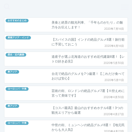
どこよりも、誰よりも安く良い旅を。女性のための旅行メディア
おすすめのまとめ
美食と絶景の観光列車、「千年ものがたり」の魅
力をお伝えします！
2020年7月16日
東南アジア・インド
【スパイスの国】インドの絶品グルメ8選！旅行前
に予習しておこう
2020年6月16日
歴史・近代建築
道産子が選ぶ北海道のおすすめ近代建築8選！【レ
トロ好き必見】
2020年5月30日
東アジア
台北で絶品のグルメを7つ厳選！【これだけ食べて
おけば安心】
2020年5月11日
ヨーロッパ・中東
芸術の街、ロンドンの絶品グルメ7選【※控えめに
言って美味です】
2020年4月30日
東アジア
【コスパ最高】釜山のおすすめホテル6選！3つの
観光エリアから厳選
2020年4月27日
ヨーロッパ・中東
中世の街、ミュンヘンの絶品グルメ8選！【地元民
からも大人気】
2020年4月22日