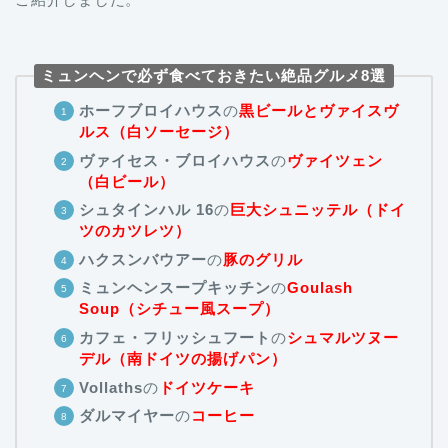
ミュンヘンで必ず食べておきたい絶品グルメ8選
ホーフブロイハウス
の
黒ビールとヴァイスヴ
ルス（白ソーセージ）
ヴァイセス・ブロイハウス
の
ヴァイツェン
（白ビール）
シュタインハル 16
の
巨大シュニッテル（ドイ
ツのカツレツ）
ハクスンバウアー
の
豚のグリル
ミュンヘンスープキッチン
の
Goulash
Soup（シチュー風スープ）
カフェ・フリッシュフート
の
シュマルツヌー
デル（南ドイツの揚げパン）
Vollaths
の
ドイツケーキ
ダルマイヤー
の
コーヒー