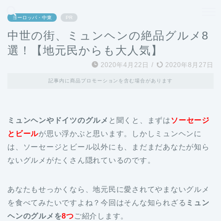
どこよりも、誰よりも安く良い旅を。女性のための旅行メディア
ヨーロッパ・中東
PR
中世の街、ミュンヘンの絶品グルメ8
選！【地元民からも大人気】
2020年4月22日
/
2020年8月27日
記事内に商品プロモーションを含む場合があります
ミュンヘンやドイツのグルメ
と聞くと、まずは
ソーセージ
とビール
が思い浮かぶと思います。しかしミュンヘンに
は、ソーセージとビール以外にも、まだまだあなたが知ら
ないグルメがたくさん隠れているのです。
あなたもせっかくなら、地元民に愛されてやまないグルメ
を食べてみたいですよね？今回はそんな知られざる
ミュン
ヘンのグルメを
8つ
ご紹介します。