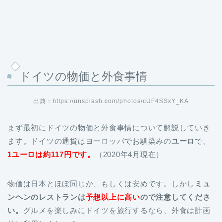
ドイツの物価と外食事情
出典：
https://unsplash.com/photos/cUF4SSxY_KA
まず最初にドイツの物価と外食事情について解説していき
ます。ドイツの通貨はヨーロッパでお馴染みの
ユーロ
で、
1ユーロは約117円です。
（2020年4月現在）
物価は日本とほぼ同じか、もしくは安めです。しかし
ミュ
ンヘンのレストランは
予想以上に高い
ので注意してくださ
い。
グルメを楽しみにドイツを旅行するなら、外食は計画