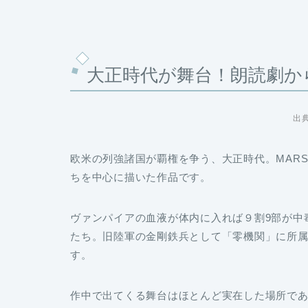
大正時代が舞台！朗読劇から
出
欧米の列強諸国が覇権を争う、大正時代。MARS
ちを中心に描いた作品です。
ヴァンパイアの血液が体内に入れば９割9部が中
たち。旧陸軍の金剛鉄兵として「零機関」に所
す。
作中で出てくる舞台はほとんど実在した場所で