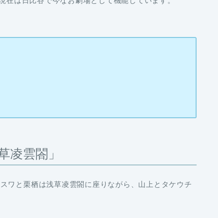
月現在は日比谷で今なお劇場として機能しています。
草凌雲閤」
。スワと栗栖は浅草凌雲閤に座りながら、山上とタケウチ