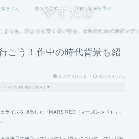
やすたび
で旅きぶん
格安で予約
目的で旅先を選ぶ
こよりも、誰よりも安く良い旅を。女性のための旅行メデ
礼へ行こう！作中の時代背景も紹
2021年4月16日
/
2021年9月7日
ーションを含む場合があります
ライズを担当した「MARS RED（マーズレッド）」。
す。
る当作品の舞台（マンガの1・2巻）について、マンガの