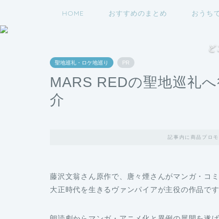
HOME
おすすめのまとめ
おうち
ど
聖地巡礼・ロケ地巡り
PR
MARS REDの聖地巡
介
記事内に商品プロモ
藤沢文翁さん原作で、唐々煙さんがマンガ・コミカ
大正時代を生きるヴァンパイアが主役の作品で
朗読劇からマンガ・アニメ化と異例の展開を遂げ