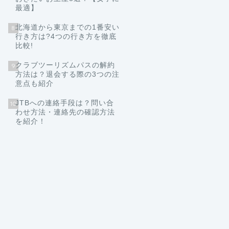
最適】
北海道から東京までの1番安い
8
行き方は?4つの行き方を徹底
比較!
クラブツーリズムパスの解約
9
方法は？退会する際の3つの注
意点も紹介
JTBへの連絡手段は？問い合
10
わせ方法・連絡先の確認方法
を紹介！