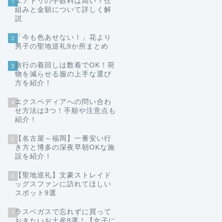
エアトリの手数料は高い？仕
1
組みと金額について詳しく解
説
「今も色あせない！」花より
2
男子の聖地巡礼9か所まとめ
旅行の着回しは数着でOK！荷
3
物を減らせる服の上手な選び
方を紹介！
エクスペディアへの問い合わ
4
せ方法は3つ！手順や注意点も
紹介！
【名古屋～福岡】一番安い行
5
き方と博多の深夜早朝OKな施
設を紹介！
【聖地巡礼】文豪ストレイド
6
ッグスファンに訪れてほしい
スポット9選
ラスベガスで忘れずに買って
7
おきたいお土産8選！【女子に