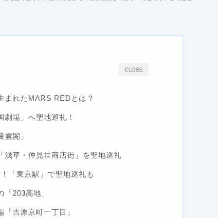
CLOSE
まれたMARS REDとは？
国劇場」へ聖地巡礼！
凌雲閤」
「浅草・仲見世商店街」を聖地巡礼
登場！「東京駅」で聖地巡礼も
「203高地」
場「吉原京町一丁目」