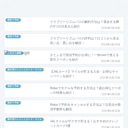
どこよりも、誰よりも安く良い旅を。女性のための旅行メディア
格安で予約
クラブツーリズムパスの解約方法は？退会する際
の3つの注意点も紹介
2022年3月26日
格安で予約
クラブツーリズムパスの評判は？口コミから見る
良い点・悪い点を解説！
2022年3月24日
ふるさと納税
さとふるで宿泊予約がお得に！一休comで使える
割引クーポンを紹介
2021年11月26日
旅行系クレジットカード・マイル
【JALカード】マイルが貯まる入会・お得なキャ
ンペーンを紹介！
2021年10月25日
格安で予約
Reluxでホテルを予約する方法は？超お得なクーポ
ンや特典も紹介！
2021年6月22日
格安で予約
Reluxで予約をキャンセルする方法は？注意点や取
消手数料も解説
2021年6月22日
旅行系クレジットカード・マイル
JALマイルがザクザク貯まる！おすすめのクレジ
ットカード5選
2021年5月24日