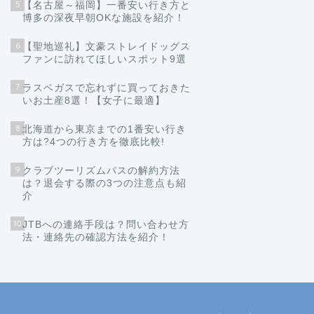
5
【名古屋～福岡】一番安い行き方と
博多の深夜早朝OKな施設を紹介！
6
【聖地巡礼】文豪ストレイドッグス
ファンに訪れてほしいスポット9選
7
ラスベガスで忘れずに買っておきた
いお土産8選！【女子に最適】
8
北海道から東京までの1番安い行き
方は?4つの行き方を徹底比較!
9
クラブツーリズムパスの解約方法
は？退会する際の3つの注意点も紹
介
10
JTBへの連絡手段は？問い合わせ方
法・連絡先の確認方法を紹介！