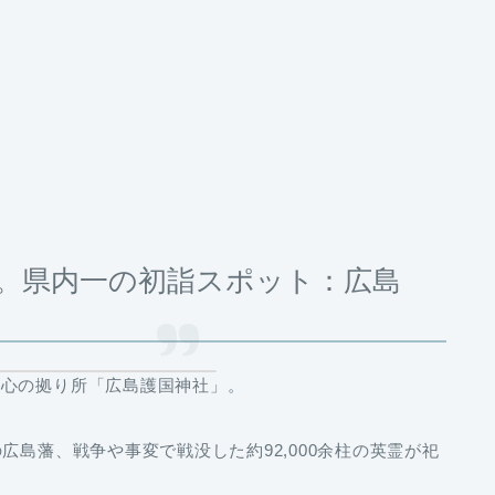
。県内一の初詣スポット：広島
の心の拠り所「広島護国神社」。
広島藩、戦争や事変で戦没した約92,000余柱の英霊が祀