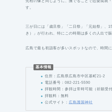
先程の像と同じように、撫でることで恋愛成就
す。
三が日には「歳旦祭」「二日祭」「元始祭」、1
き）」が行われ、特にこの時期は多くの人出で
広島で最も初詣客が多いスポットなので、時間
基本情報
住所：広島県広島市中区基町21-2
電話番号：082-221-5590
拝観時間：参拝は常時可能（祈願受付9:
拝観料：無料
公式サイト：
広島護国神社