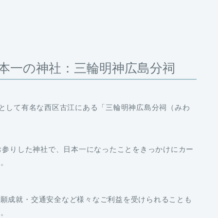
本一の神社：三輪明神広島分祠
”として有名な西区古江にある「三輪明神広島分祠（みわ
にお参りした神社で、日本一になったことをきっかけにカー
す。
心願成就・交通安全など様々なご利益を受けられることも
す。
円で購入できる手軽さから大人気！新年の運試しにぜひ購入