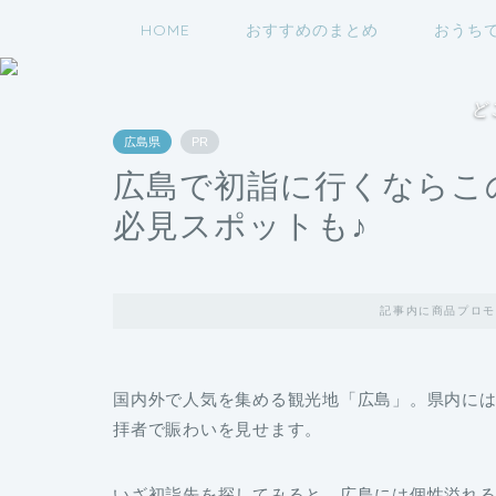
HOME
おすすめのまとめ
おうち
ど
広島県
PR
広島で初詣に行くならこ
必見スポットも♪
記事内に商品プロモ
国内外で人気を集める観光地「広島」。県内に
拝者で賑わいを見せます。
いざ初詣先を探してみると、広島には個性溢れ