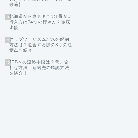
最適】
北海道から東京までの1番安い
8
行き方は?4つの行き方を徹底
比較!
クラブツーリズムパスの解約
9
方法は？退会する際の3つの注
意点も紹介
JTBへの連絡手段は？問い合
10
わせ方法・連絡先の確認方法
を紹介！