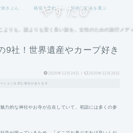
やすたび
で旅きぶん
格安で予約
目的で旅先を選ぶ
こよりも、誰よりも安く良い旅を。女性のための旅行メデ
の9社！世界遺産やカープ好き
2020年12月24日
/
2020年12月26日
ーションを含む場合があります
は魅力的な神社やお寺が点在していて、初詣には多くの参
る社寺が揃っているため、「どこでお参りすれば良いんだ