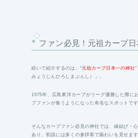
ファン必見！元祖カープ日
続いて紹介するのは、“
元祖カープ日本一の神社
みょうじんひろしまぶんし）」。
1975年、広島東洋カープがリーグ優勝した際
プファンが集うようになった有名なスポットで
そんなカープファン必見の神社では、縁結び・
あり、初詣には多くの参拝客で賑わいを見せま
三が日のみ販売される「富くじ」は、1本100