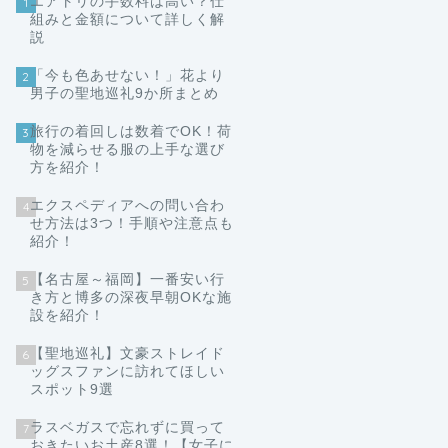
エアトリの手数料は高い？仕
1
組みと金額について詳しく解
説
「今も色あせない！」花より
2
男子の聖地巡礼9か所まとめ
旅行の着回しは数着でOK！荷
3
物を減らせる服の上手な選び
方を紹介！
エクスペディアへの問い合わ
4
せ方法は3つ！手順や注意点も
紹介！
【名古屋～福岡】一番安い行
5
き方と博多の深夜早朝OKな施
設を紹介！
【聖地巡礼】文豪ストレイド
6
ッグスファンに訪れてほしい
スポット9選
ラスベガスで忘れずに買って
7
おきたいお土産8選！【女子に