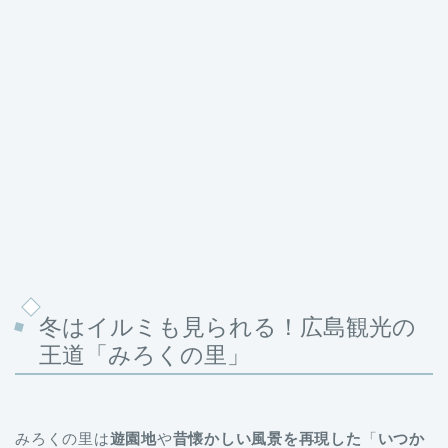
冬はイルミも見られる！広島観光の
王道「みろくの里」
みろくの里は
遊園地
や
昔懐かしい風景を再現した
「
いつか
来た道
」があるレジャー施設です。家族3世代で楽しめる
ので、
家族旅行におすすめ
のスポットです。