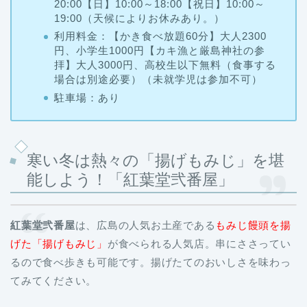
20:00【日】10:00～18:00【祝日】10:00～
19:00（天候によりお休みあり。）
利用料金：【かき食べ放題60分】大人2300
円、小学生1000円【カキ漁と厳島神社の参
拝】大人3000円、高校生以下無料（食事する
場合は別途必要）（未就学児は参加不可）
駐車場：あり
寒い冬は熱々の「揚げもみじ」を堪
能しよう！「紅葉堂弐番屋」
紅葉堂弐番屋
は、広島の人気お土産である
もみじ饅頭を揚
げた「揚げもみじ」
が食べられる人気店。串にささってい
るので食べ歩きも可能です。揚げたてのおいしさを味わっ
てみてください。