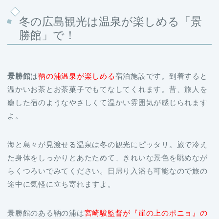
勝館」で！
景勝館
は
鞆の浦温泉が楽しめる
宿泊施設です。到着すると
温かいお茶とお茶菓子でもてなしてくれます。昔、旅人を
癒した宿のようなやさしくて温かい雰囲気が感じられます
よ。
海と島々が見渡せる温泉は冬の観光にピッタリ。旅で冷え
た身体をしっかりとあたためて、きれいな景色を眺めなが
らくつろいでみてください。日帰り入浴も可能なので旅の
途中に気軽に立ち寄れますよ。
景勝館のある鞆の浦は
宮崎駿監督が『崖の上のポニョ』の
構想を練った
土地だと言われています。構想を練る間、近
くにある「
村上製パン
」に足しげく通い、「アブラパン」