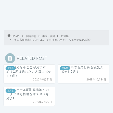
HOME
国内旅行
中国・四国
広島県
冬に広島観光するならココ！おすすめスポット7つ＆ホテル2つ紹介
RELATED POST
尾道観光ならここがおすす
広島の雨でも楽しめる観光ス
広島県
広島県
め！1度は訪れたい人気スポッ
ポット9選！
ト6選！
2020年8月31日
2019年10月14日
広島のホテル5選!観光地への
広島県
アクセスも抜群なオススメを
紹介!
2019年7月29日
夏を満喫したいなら広島県に行こう！オス
スメの観光スポット9選！