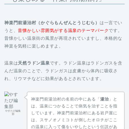
神楽門前湯治村（かぐらもんぜんとうじむら）
は一言でい
うと、
昔懐かしい雰囲気がする温泉のテーマパーク
です。
昔懐かしい温泉街の風景が再現されていますし、本格的な
神楽を気軽に楽しめますよ。
温泉は
天然ラドン温泉
です。ラドン温泉はラドンガスを含
んだ温泉のことで、ラドンガスは皮膚から体内に吸収さ
れ、リウマチなどに効果があるとされています。
神楽門前湯治村の名前の中にある「
湯治
」と
は、温泉につかることで病気を治すことを指
やすたび編集
しています。神楽門前湯治村にある岩戸屋に
部
は、スサノオノミコトが倒したオロチがここ
の温泉に入って傷をいやしたという伝説があ
るんですよ。