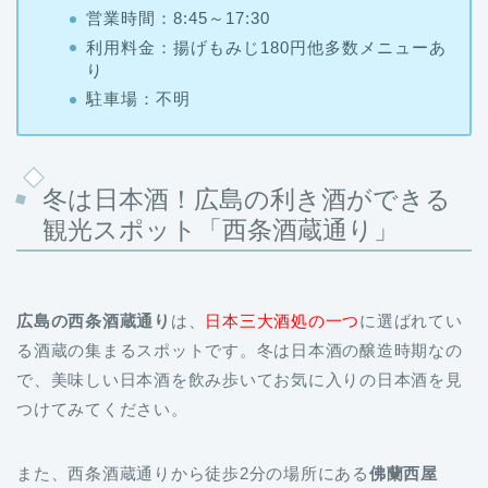
利用料金：揚げもみじ180円他多数メニューあ
り
駐車場：不明
冬は日本酒！広島の利き酒ができる
観光スポット「西条酒蔵通り」
広島の西条酒蔵通り
は、
日本三大酒処の一つ
に選ばれてい
る酒蔵の集まるスポットです。冬は日本酒の醸造時期なの
で、美味しい日本酒を飲み歩いてお気に入りの日本酒を見
つけてみてください。
また、西条酒蔵通りから徒歩2分の場所にある
佛蘭西屋
（ふらんすや）
の２階では、日本酒を使った「
美酒鍋
」が
食べられます。火を通すのでアルコール分が飛び、
酒が苦