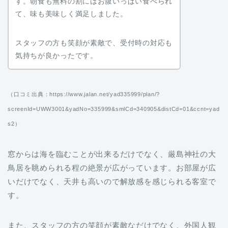
す。朝食も無料の割にはお腹いっぱい食べられ
て、味も美味しく満足しました。
スタッフの方も笑顔が素敵で、受付時の対応も
気持ちが良かったです。
（口コミ出典：https://www.jalan.net/yad335999/plan/?
screenId=UWW3001&yadNo=335999&smlCd=340905&distCd=01&ccnt=yad
s2）
窓からは海を臨むことが出来るだけでなく、厳島神社の大
鳥居を眺められる程の絶景が広がっています。お部屋が広
いだけでなく、天井も高いので解放感を感じられる客室で
す。
また、スタッフの方の笑顔が素敵なだけでなく、外国人観