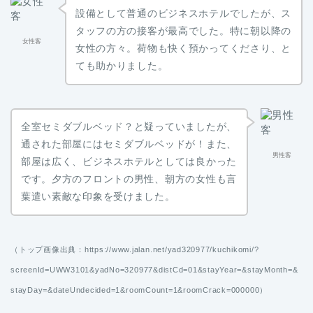
設備として普通のビジネスホテルでしたが、ス
タッフの方の接客が最高でした。特に朝以降の
女性客
女性の方々。荷物も快く預かってくださり、と
ても助かりました。
全室セミダブルベッド？と疑っていましたが、
通された部屋にはセミダブルベッドが！また、
男性客
部屋は広く、ビジネスホテルとしては良かった
です。夕方のフロントの男性、朝方の女性も言
葉遣い素敵な印象を受けました。
（トップ画像出典：https://www.jalan.net/yad320977/kuchikomi/?
screenId=UWW3101&yadNo=320977&distCd=01&stayYear=&stayMonth=&
stayDay=&dateUndecided=1&roomCount=1&roomCrack=000000）