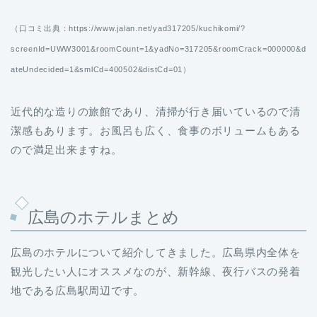
（口コミ出典：https://www.jalan.net/yad317205/kuchikomi/?
screenId=UWW3001&roomCount=1&yadNo=317205&roomCrack=000000&d
ateUndecided=1&smlCd=400502&distCd=01）
近代的な造りの旅館であり、清掃が行き届いているので清
潔感もあります。お風呂も広く、食事のボリュームもある
ので満足出来ますね。
広島のホテルまとめ
広島のホテルについて紹介してきました。広島県内全体を
観光したい人にオススメなのが、新幹線、夜行バスの発着
地である広島駅周辺です。