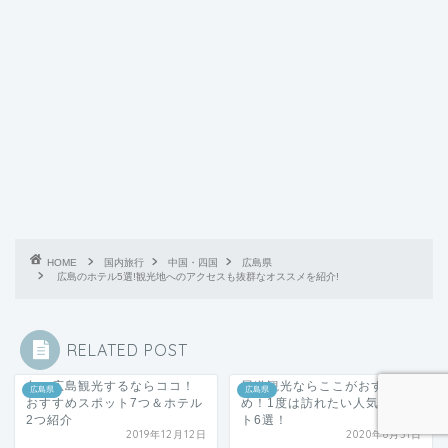
HOME
国内旅行
中国・四国
広島県
広島のホテル5選!観光地へのアクセスも抜群なオススメを紹介!
RELATED POST
冬に広島観光するならココ！
尾道観光ならここがおすす
広島県
広島県
おすすめスポット7つ＆ホテル
め！1度は訪れたい人気スポッ
2つ紹介
ト6選！
2019年12月12日
2020年8月31日