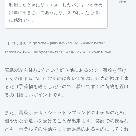
男性客
利用したときにリクエストしたパジャマが予め
部屋に用意されてあったり、気の利いた心遣い
に感激です。
（口コミ出典：https://www.jalan.net/yad392163/kuchikomi/?
screenId=UWW3001&yadNo=392163&smlCd=340902&distCd=01）
広島駅から徒歩1分という好立地にあるので、荷物を預け
てそのまま観光に行けるのは良いですね。観光の際は出来
るだけ手荷物を軽くしたいので、着いてすぐに荷物を置け
るのは嬉しいポイントです。
また、高級ホテル・シェラトンブランドのホテルのため、
細やかな心遣いを受けることが出来ます。笑顔での接客な
ども、ホテルでの生活をより満足感のあるものにしてくれ