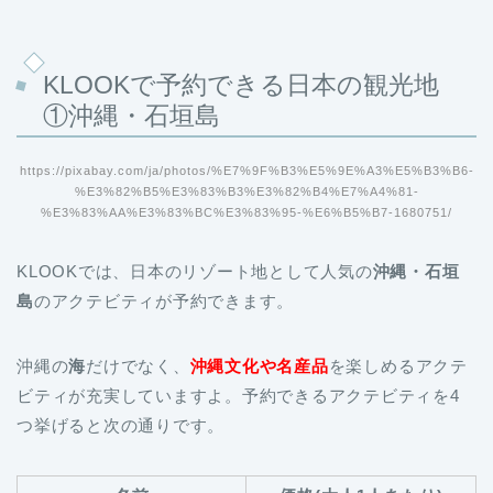
KLOOKで予約できる日本の観光地
①沖縄・石垣島
https://pixabay.com/ja/photos/%E7%9F%B3%E5%9E%A3%E5%B3%B6-
%E3%82%B5%E3%83%B3%E3%82%B4%E7%A4%81-
%E3%83%AA%E3%83%BC%E3%83%95-%E6%B5%B7-1680751/
KLOOKでは、日本のリゾート地として人気の
沖縄・石垣
島
のアクテビティが予約できます。
沖縄の
海
だけでなく、
沖縄文化や名産品
を楽しめるアクテ
ビティが充実していますよ。予約できるアクテビティを4
つ挙げると次の通りです。