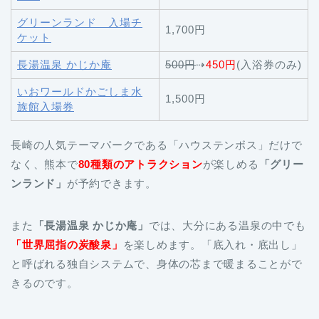
グリーンランド 入場チ
1,700円
ケット
長湯温泉 かじか庵
500円
⇢
450円
(入浴券のみ)
いおワールドかごしま水
1,500円
族館入場券
長崎の人気テーマパークである「ハウステンボス」だけで
なく、熊本で
80種類のアトラクション
が楽しめる
「グリー
ンランド」
が予約できます。
また
「長湯温泉 かじか庵」
では、大分にある温泉の中でも
「世界屈指の炭酸泉」
を楽しめます。「底入れ・底出し」
と呼ばれる独自システムで、身体の芯まで暖まることがで
きるのです。