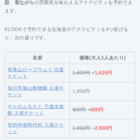
設
、
昔ながら
の雰囲気を味わえるアクテビティを予約でき
ます。
KLOOKで予約できる北海道のアクテビティを4つ挙げる
と、次の通りです。
名前
価格(大人1人あたり)
有珠山ロープウェイ 往復
1,800円
⇢
1,620円
チケット
旭川市旭山動物園 入場チ
1,000円
ケット
サケのふるさと 千歳水族
800円
⇢
600円
館 入場チケット
登別伊達時代村 入場チケ
2,900円
⇢
2,600円
ット