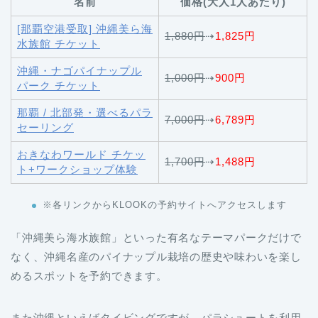
名前
価格(大人1人あたり)
[那覇空港受取] 沖縄美ら海
1,880円
⇢
1,825円
水族館 チケット
沖縄・ナゴパイナップル
1,000円
⇢
900円
パーク チケット
那覇 / 北部発・選べるパラ
7,000円
⇢
6,789円
セーリング
おきなわワールド チケッ
1,700円
⇢
1,488円
ト+ワークショップ体験
※各リンクからKLOOKの予約サイトへアクセスします
「沖縄美ら海水族館」といった有名なテーマパークだけで
なく、沖縄名産のパイナップル栽培の歴史や味わいを楽し
めるスポットを予約できます。
また沖縄といえばタイビングですが、パラシュートを利用