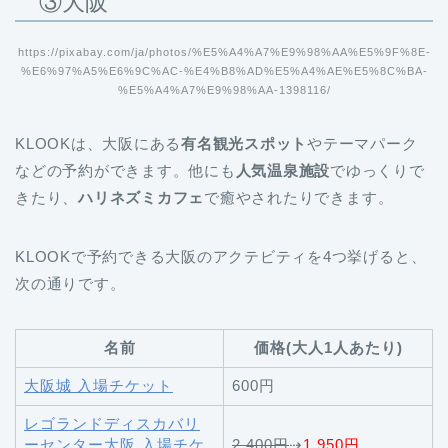
③大阪
https://pixabay.com/ja/photos/%E5%A4%A7%E9%98%AA%E5%9F%8E-
%E6%97%A5%E6%9C%AC-%E4%B8%AD%E5%A4%AE%E5%8C%BA-
%E5%A4%A7%E9%98%AA-1398116/
KLOOKは、大阪にある
有名観光スポット
やテーマパーク
などの予約ができます。他にも
人気温泉施設
でゆっくりで
きたり、
ハリネズミカフェ
で癒やされたりできます。
KLOOKで予約できる大阪のアクテビティを4つ挙げると、
次の通りです。
名前
価格(大人1人あたり)
大阪城 入場チケット
600円
レゴランドディスカバリ
ーセンター大阪 入場チケ
2,400円
⇢
1,950円