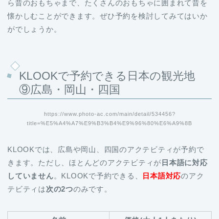
ら昔のおもちゃまで、たくさんのおもちゃに囲まれて昔を
懐かしむことができます。ぜひ予約を検討してみてはいか
がでしょうか。
KLOOKで予約できる日本の観光地
⑨広島・岡山・四国
https://www.photo-ac.com/main/detail/534456?
title=%E5%A4%A7%E9%B3%B4%E9%96%80%E6%A9%8B
KLOOKでは、広島や岡山、四国のアクテビティが予約で
きます。ただし、ほとんどのアクテビティが
日本語に対応
していません
。KLOOKで予約できる、
日本語対応
のアク
テビティは
次の2つ
のみです。