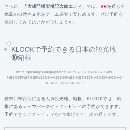
さらに、
「大鳴門橋架橋記念館エディ」
では、
VR
を通じて
徳島の自然や文化をゲーム感覚で楽しめます。ぜひ予約を
検討してみてはいかがでしょうか。
KLOOKで予約できる日本の観光地
⑩箱根
https://pixabay.com/ja/photos/%E7%AE%B1%E6%A0%B9-
%E6%B5%B7%E8%B3%8A%E8%88%B9-%E6%97%A5%E6%9C%AC-
%E6%B9%96-3407458/
神奈川県西部にある人気観光地、箱根。KLOOKでは、箱
根にあるテーマパークやアクテビティの予約ができます。
予約できるアクテビティを4つ挙げると、次の通りです。