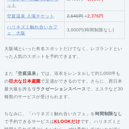
ット
空庭温泉 入場チケット
2,640円
⇢
2,376円
ハリネズミ触れ合いカフ
3,000円(時間制限なし)
ェ 大阪
大阪城といった有名スポットだけでなく、レゴランドとい
った人気のスポットを予約できます。
また
「空庭温泉」
では、浴衣をレンタルして約1,000坪も
の
巨大な日本庭園
で足湯ができるのです。さらに、西日本
最大級を誇る
リラクゼーションスペース
で、エステなど30
種類のサービスが受けられます。
ちなみに、「ハリネズミ触れ合いカフェ」を
時間制限なし
で予約できるサービスは
KLOOKだけ
です。ハリネズミと