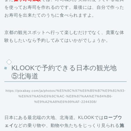
を使ってお寿司を作れるのです。最後には、自分で作った
お寿司を出来たてのうちに食べられますよ。
京都の観光スポットへ行って楽しむだけでなく、貴重な体
験もしたいなら予約してみてはいかがでしょうか。
KLOOKで予約できる日本の観光地
⑤北海道
https://pixabay.com/ja/photos/%E5%8C%97%E6%B5%B7%E9%81%93-
%E6%97%A5%E6%9C%AC-%E8%87%AA%E7%84%B6-
%E9%A2%A8%E6%99%AF-2244308/
日本にある最北端の大地、北海道。KLOOKでは
ロープウ
ェイ
などの乗り物や、動物や魚たちをじっくり見られる
施