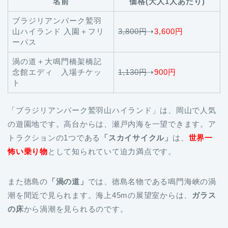
名前
価格(大人1人あたり)
ブラジリアンパーク鷲羽
山ハイランド 入園＋フリ
3,800円
⇢
3,600円
ーパス
渦の道＋大鳴門橋架橋記
念館エディ 入場チケッ
1,130円
⇢
900円
ト
「ブラジリアンパーク鷲羽山ハイランド」は、岡山で人気
の遊園地です。高台からは、瀬戸内海を一望できます。ア
トラクションの1つである
「スカイサイクル」
は、
世界一
怖い乗り物
として知られていて迫力満点です。
また徳島の
「渦の道」
では、徳島名物である鳴門海峡の渦
潮を間近で見られます。海上45mの展望室からは、
ガラス
の床
から渦潮を見られるのです。