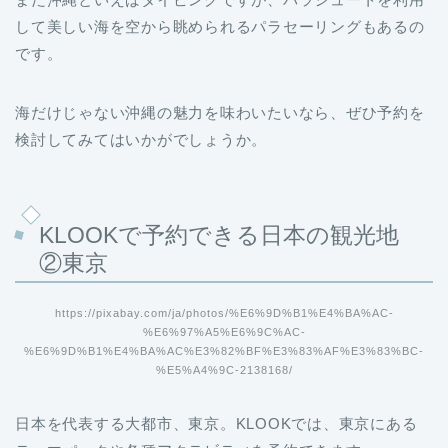
して美しい海を空から眺められるパラセーリングもあるの
です。
海だけじゃない沖縄の魅力を味わいたいなら、ぜひ予約を
検討してみてはいかがでしょうか。
KLOOKで予約できる日本の観光地
②東京
https://pixabay.com/ja/photos/%E6%9D%B1%E4%BA%AC-
%E6%97%A5%E6%9C%AC-
%E6%9D%B1%E4%BA%AC%E3%82%BF%E3%83%AF%E3%83%BC-
%E5%A4%9C-2138168/
日本を代表する大都市、東京。KLOOKでは、東京にある