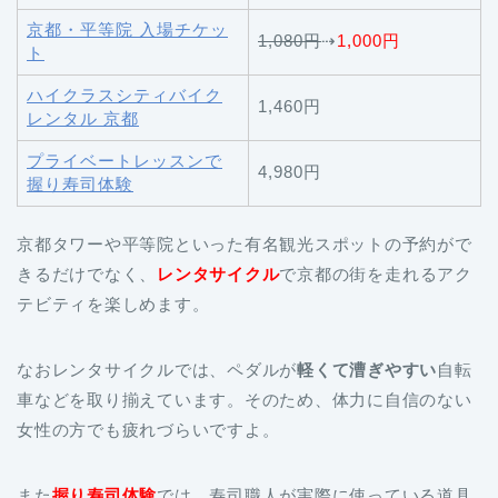
京都・平等院 入場チケッ
1,080円
⇢
1,000円
ト
ハイクラスシティバイク
1,460円
レンタル 京都
プライベートレッスンで
4,980円
握り寿司体験
京都タワーや平等院といった有名観光スポットの予約がで
きるだけでなく、
レンタサイクル
で京都の街を走れるアク
テビティを楽しめます。
なおレンタサイクルでは、ペダルが
軽くて漕ぎやすい
自転
車などを取り揃えています。そのため、体力に自信のない
女性の方でも疲れづらいですよ。
また
握り寿司体験
では、寿司職人が実際に使っている道具