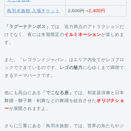
鳥羽水族館 入場チケット
2,500円
⇢
2,400円
「ラグーナテンボス」
では、迫力満点のアトラクションだ
けでなく、夜には冬期限定の
イルミネーション
が楽しめま
す。
また、「レゴランドジャパン」はエリア内全てがレゴブロ
ックでできているのです。
レゴの魅力
に心ゆくまで満喫で
きるテーマパークです。
他にも高山にある
「でこなる座」
では、和楽器演奏と日本
舞踊・獅子舞・剣舞などの舞踊を組合させた
オリジナショ
ー
が展開されますよ。
さらに三重にある「鳥羽水族館」では、世界の魚たちやジ