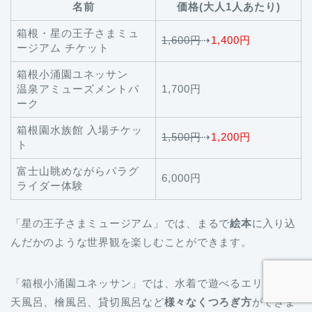
名前
価格(大人1人あたり)
箱根・星の王子さまミュ
1,600円
⇢
1,400円
ージアム チケット
箱根小涌園ユネッサン
温泉アミューズメントパ
1,700円
ーク
箱根園水族館 入場チケッ
1,500円
⇢
1,200円
ト
富士山眺めながらパラグ
6,000円
ライダー体験
「星の王子さまミュージアム」では、まるで
絵本
に入り込
んだかのような世界観を楽しむことができます。
「箱根小涌園ユネッサン」では、水着で遊べるエリアや露
天風呂、檜風呂、貸切風呂など
様々なくつろぎ方
ができま