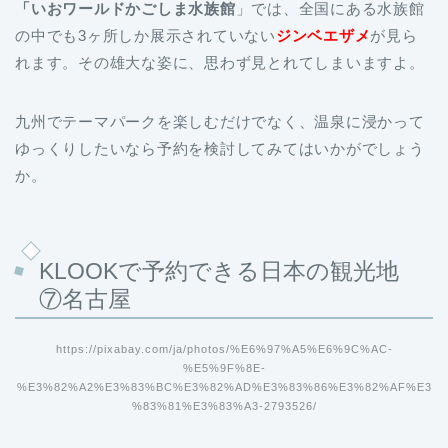
「いおワールドかごしま水族館
」では、全国にある水族館
の中でも3ヶ所しか展示されていない
ジンベエザメ
が見ら
れます。その雄大な姿に、思わず見とれてしまいますよ。
九州でテーマパークを楽しむだけでなく、温泉に浸かって
ゆっくりしたいなら予約を検討してみてはいかがでしょう
か。
KLOOKで予約できる日本の観光地
⑦名古屋
https://pixabay.com/ja/photos/%E6%97%A5%E6%9C%AC-
%E5%9F%8E-
%E3%82%A2%E3%83%BC%E3%82%AD%E3%83%86%E3%82%AF%E3
%83%81%E3%83%A3-2793526/