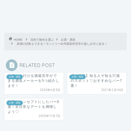
HOME
目的で旅先を選ぶ
お酒・酒造
原酒の試飲もできる！サントリー白州蒸留所見学の楽しみ方に迫る！
RELATED POST
金沢から行ける酒蔵見学がで
【中目黒】知る人ぞ知る穴場
お酒・酒造
お酒・酒造
きる酒造メーカーを5つ紹介し
のスポット♡おすすめなバー7
ます！
選！
2020年6月3日
2021年2月16日
映画をコンセプトにしたバー8
お酒・酒造
選！非日常なデートを満喫し
よう♡
2020年11月7日