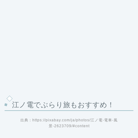
江ノ電でぶらり旅もおすすめ！
出典：https://pixabay.com/ja/photos/江ノ電-電車-風
景-2623709/#content