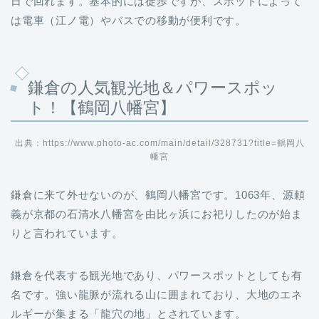
日で回れます。基本的には徒歩ですが、スポットによって
は電車（江ノ電）やバスでの移動が便利です。
鎌倉の人気観光地＆パワースポッ
ト！【鶴岡八幡宮】
出典：https://www.photo-ac.com/main/detail/328731?title=鶴岡八
幡宮
鎌倉に来て外せないのが、鶴岡八幡宮です。1063年、源頼
義が京都の石清水八幡宮を由比ヶ浜にお祀りしたのが始ま
りと言われています。
鎌倉を代表する観光地であり、パワースポットとしても有
名です。強い龍脈が流れる山に囲まれており、大地のエネ
ルギーが集まる「龍穴の地」とされています。