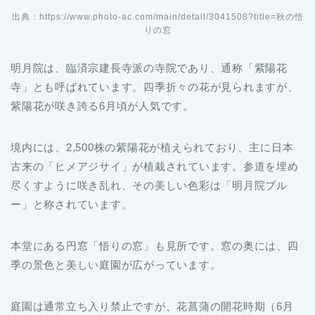
出典：https://www.photo-ac.com/main/detail/3041508?title=秋の悟
りの窓
明月院は、臨済宗建長寺派の寺院であり、通称「紫陽花
寺」とも呼ばれています。四季折々の花が見られますが、
紫陽花が咲き誇る6月頃が人気です。
境内には、2,500株の紫陽花が植えられており、主に日本
古来の「ヒメアジサイ」が植栽されています。参道を埋め
尽くすように咲き乱れ、その美しい色彩は「明月院ブル
ー」と称されています。
本堂にある円窓「悟りの窓」も見所です。窓の奥には、四
季の景色と美しい庭園が広がっています。
庭園は通常立ち入り禁止ですが、花菖蒲の開花時期（6月