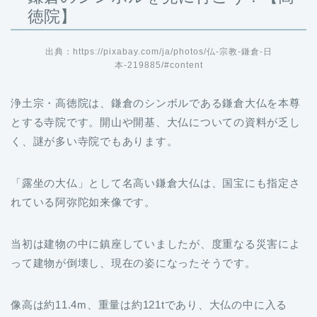
徳院】
出典：https://pixabay.com/ja/photos/仏-宗教-鎌倉-日
本-219885/#content
浄土宗・高徳院は、鎌倉のシンボルである鎌倉大仏を本尊
とする寺院です。開山や開基、大仏についての資料が乏し
く、謎が多い寺院でもあります。
「露坐の大仏」として名高い鎌倉大仏は、国宝にも指定さ
れている阿弥陀如来像です。
当初は建物の中に鎮座していましたが、度重なる災害によ
って建物が倒壊し、現在の姿になったそうです。
像高は約11.4m、重量は約121tであり、大仏の中に入る