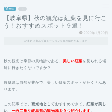
どこよりも、誰よりも安く良い旅を。女性のための旅行メディア
岐阜県
PR
【岐阜県】秋の観光は紅葉を見に行こ
う！おすすめスポット９選！
2020年1月20日
記事内に商品プロモーションを含む場合があります
秋の観光は季節の風物詩である、
美しい紅葉
を見られる場
所に行きたくないですか？
岐阜県は自然が豊かで、美しい紅葉スポットがたくさんあ
ります。
この記事では、
観光地としておすすめ
できて、
紅葉が美し
い
、
一石二鳥な岐阜県の観光地を９つ紹介します
。