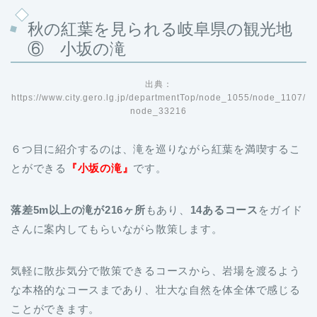
秋の紅葉を見られる岐阜県の観光地
⑥ 小坂の滝
出典：
https://www.city.gero.lg.jp/departmentTop/node_1055/node_1107/
node_33216
６つ目に紹介するのは、滝を巡りながら紅葉を満喫するこ
とができる
『小坂の滝』
です。
落差5m以上の滝が216ヶ所
もあり、
14あるコース
をガイド
さんに案内してもらいながら散策します。
気軽に散歩気分で散策できるコースから、岩場を渡るよう
な本格的なコースまであり、壮大な自然を体全体で感じる
ことができます。