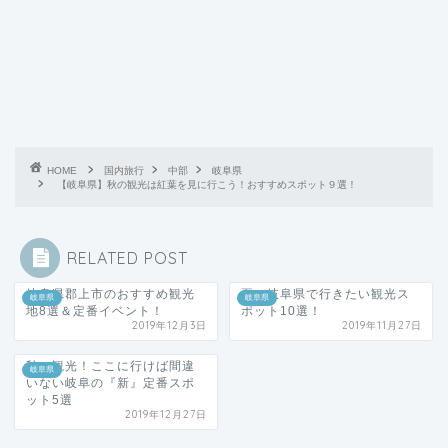
HOME
国内旅行
中部
岐阜県
【岐阜県】秋の観光は紅葉を見に行こう！おすすめスポット９選！
RELATED POST
岐阜県郡上市のおすすめ観光
夏の岐阜県で行きたい観光ス
岐阜県
岐阜県
地8選＆定番イベント！
ポット10選！
2019年12月3日
2019年11月27日
秋の観光！ここに行けば間違
岐阜県
いない岐阜の『新』定番スポ
ット5選
2019年12月27日