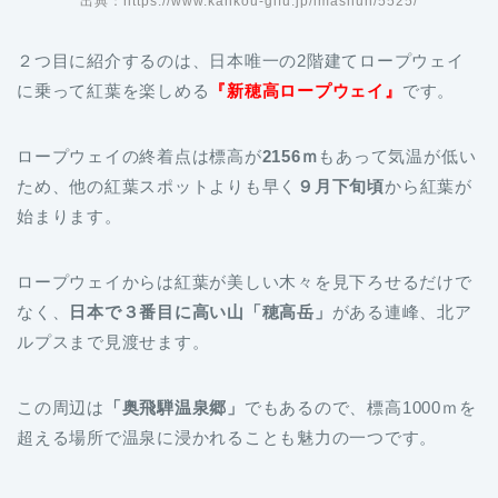
出典：https://www.kankou-gifu.jp/imashun/5525/
２つ目に紹介するのは、日本唯一の2階建てロープウェイ
に乗って紅葉を楽しめる
『新穂高ロープウェイ』
です。
ロープウェイの終着点は標高が
2156ｍ
もあって気温が低い
ため、他の紅葉スポットよりも早く
９月下旬頃
から紅葉が
始まります。
ロープウェイからは紅葉が美しい木々を見下ろせるだけで
なく、
日本で３番目に高い山「穂高岳」
がある連峰、北ア
ルプスまで見渡せます。
この周辺は
「奥飛騨温泉郷」
でもあるので、標高1000ｍを
超える場所で温泉に浸かれることも魅力の一つです。