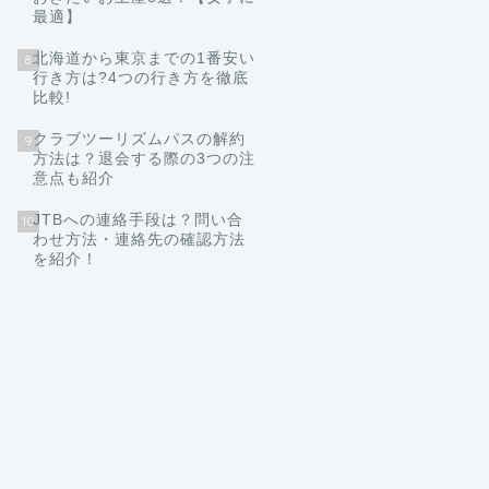
最適】
北海道から東京までの1番安い
8
行き方は?4つの行き方を徹底
比較!
クラブツーリズムパスの解約
9
方法は？退会する際の3つの注
意点も紹介
JTBへの連絡手段は？問い合
10
わせ方法・連絡先の確認方法
を紹介！