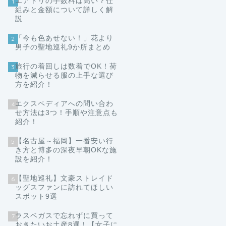
エアトリの手数料は高い？仕
1
組みと金額について詳しく解
説
「今も色あせない！」花より
2
男子の聖地巡礼9か所まとめ
旅行の着回しは数着でOK！荷
3
物を減らせる服の上手な選び
方を紹介！
エクスペディアへの問い合わ
4
せ方法は3つ！手順や注意点も
紹介！
【名古屋～福岡】一番安い行
5
き方と博多の深夜早朝OKな施
設を紹介！
【聖地巡礼】文豪ストレイド
6
ッグスファンに訪れてほしい
スポット9選
ラスベガスで忘れずに買って
7
おきたいお土産8選！【女子に