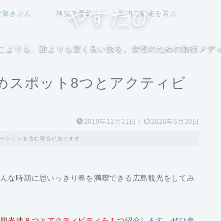
やすたび
で旅きぶん
格安で予約
目的で旅先を選ぶ
こよりも、誰よりも安く良い旅を。女性のための旅行メデ
めスポット8つとアクティビ
2019年12月21日
/
2020年5月30日
ーションを含む場合があります
そんな時期に思いっきり春を満喫できる広島観光をしてみ
の観光地８つとアクティビティを１つ
紹介します。ぜひ参