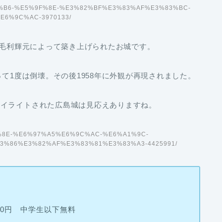
E5%B3%B6-%E5%9F%8E-%E3%82%BF%E3%83%AF%E3%83%BC-
E6%9C%AC-3970133/
る毛利輝元によって築き上げられたお城です。
って1度は倒壊。その後1958年に外観が再現されました。
ハイライトされた広島城は見応えありますね。
E5%9F%8E-%E6%97%A5%E6%9C%AC-%E6%A1%9C-
%86%E3%82%AF%E3%83%81%E3%83%A3-4425991/
80円 中学生以下無料