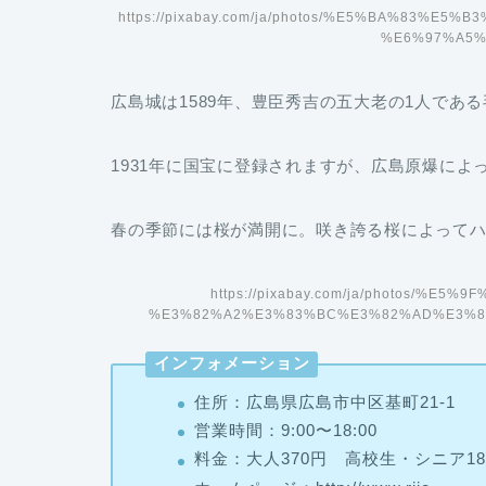
https://pixabay.com/ja/photos/%E5%BA%83%
%E6%97%A5%
広島城は1589年、豊臣秀吉の五大老の1人であ
1931年に国宝に登録されますが、広島原爆によ
春の季節には桜が満開に
。咲き誇る桜によって
https://pixabay.com/ja/photos/%
%E3%82%A2%E3%83%BC%E3%82%AD%E3%83
インフォメーション
住所：広島県広島市中区基町21-1
営業時間：9:00〜18:00
料金：大人370円 高校生・シニア1