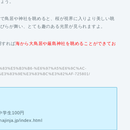
しょう。
形で鳥居や神社を眺めると、桜が視界に入りより美しい眺
花びらが舞い、とても趣のある光景が見られますよ。
用すれば
海から大鳥居や厳島神社を眺めることができてお
E5%BA%83%E5%B3%B6-%E6%97%A5%E6%9C%AC-
E3%83%9E%E3%83%BC%E3%82%AF-725801/
中学生100円
nja.jp/index.html