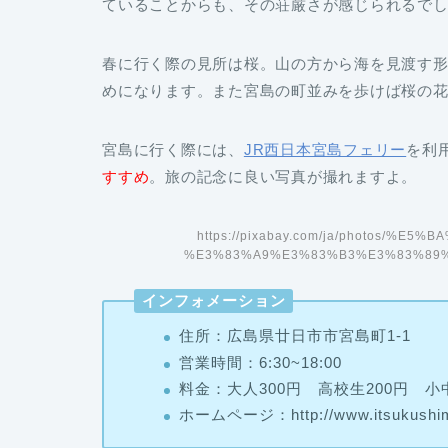
ていることからも、その荘厳さが感じられるで
春に行く際の見所は桜。山の方から海を見渡す
めになります。また宮島の町並みを歩けば桜の
宮島に行く際には、
JR西日本宮島フェリー
を利
すすめ
。旅の記念に良い写真が撮れますよ。
https://pixabay.com/ja/photos/%
%E3%83%A9%E3%83%B3%E3%83%89%
インフォメーション
住所：広島県廿日市市宮島町1-1
営業時間：6:30~18:00
料金：大人300円 高校生200円 小
ホームページ：http://www.itsukushimaji