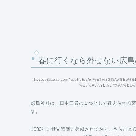
春に行くなら外せない広島
https://pixabay.com/ja/photos/o-%E9%B3%A5
%E7%A5%9E%E7%A4%BE-%
厳島神社は、
日本三景の１つとして数えられる
す。
1996年に
世界遺産
に登録されており、さらに本