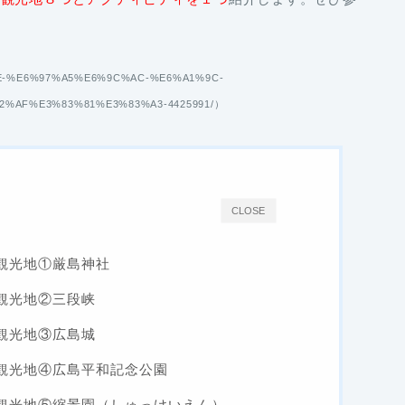
%9F%8E-%E6%97%A5%E6%9C%AC-%E6%A1%9C-
%AF%E3%83%81%E3%83%A3-4425991/
）
CLOSE
観光地①厳島神社
観光地②三段峡
観光地③広島城
観光地④広島平和記念公園
観光地⑤縮景園（しゅっけいえん）