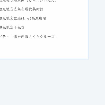
観光地⑥広島市現代美術館
光地⑦世羅(せら)高原農場
観光地⑧千光寺
ビティ「瀬戸内海さくらクルーズ」