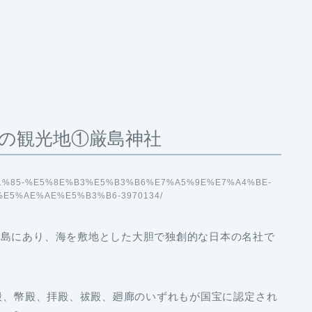
の観光地①厳島神社
%E5%B1%85-%E5%8E%B3%E5%B3%B6%E7%A5%9E%E7%A4%BE-
E5%AE%AE%E5%B3%B6-3970134/
宮島
にあり、海を敷地とした大胆で独創的な日本の名社で
殿、幣殿、拝殿、祓殿、廻廊のいずれもが
国宝
に認定され