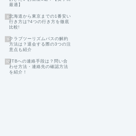
最適】
北海道から東京までの1番安い
8
行き方は?4つの行き方を徹底
比較!
クラブツーリズムパスの解約
9
方法は？退会する際の3つの注
意点も紹介
JTBへの連絡手段は？問い合
10
わせ方法・連絡先の確認方法
を紹介！