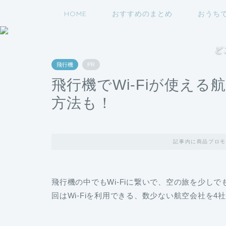
HOME
おすすめのまとめ
おうち
ど
飛行機
PR
飛行機でWi-Fiが使え
方法も！
記事内に商品プロモ
飛行機の中でもWi-Fiに繋いで、空の旅を少し
回はWi-Fiを利用できる、数少ない航空会社を