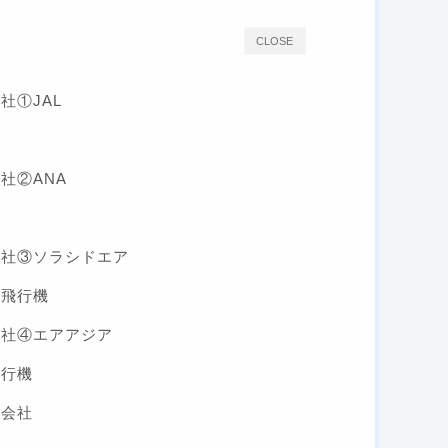
CLOSE
社①JAL
社②ANA
空会社③ソラシドエア
の飛行機
会社④エアアジア
飛行機
空会社