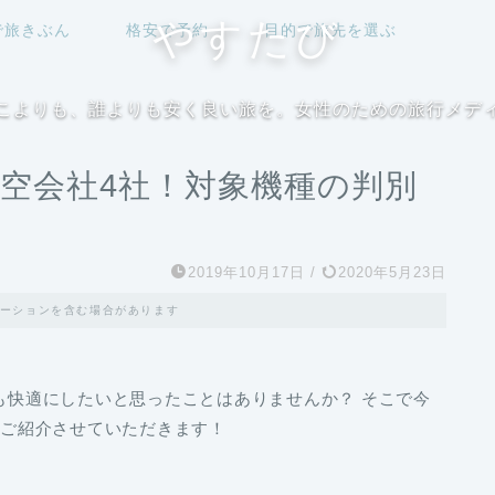
やすたび
で旅きぶん
格安で予約
目的で旅先を選ぶ
こよりも、誰よりも安く良い旅を。女性のための旅行メデ
る航空会社4社！対象機種の判別
2019年10月17日
/
2020年5月23日
ーションを含む場合があります
でも快適にしたいと思ったことはありませんか？ そこで今
4社ご紹介させていただきます！