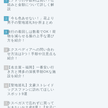
エアトリの手数料は高い？仕
1
組みと金額について詳しく解
説
「今も色あせない！」花より
2
男子の聖地巡礼9か所まとめ
旅行の着回しは数着でOK！荷
3
物を減らせる服の上手な選び
方を紹介！
エクスペディアへの問い合わ
4
せ方法は3つ！手順や注意点も
紹介！
【名古屋～福岡】一番安い行
5
き方と博多の深夜早朝OKな施
設を紹介！
【聖地巡礼】文豪ストレイド
6
ッグスファンに訪れてほしい
スポット9選
ラスベガスで忘れずに買って
7
おきたいお土産8選！【女子に