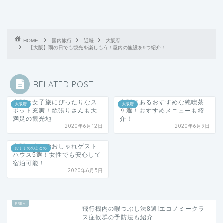
HOME
国内旅行
近畿
大阪府
【大阪】雨の日でも観光を楽しもう！屋内の施設を9つ紹介！
RELATED POST
大阪は女子旅にぴったりなス
大阪にあるおすすめな純喫茶
大阪府
大阪府
ポット充実！欲張りさんも大
９選！おすすめメニューも紹
満足の観光地
介！
2020年6月12日
2020年6月9日
大阪で人気のおしゃれゲスト
おすすめのまとめ
ハウス5選！女性でも安心して
宿泊可能！
2020年6月5日
飛行機内の暇つぶし法8選!エコノミークラ
ス症候群の予防法も紹介