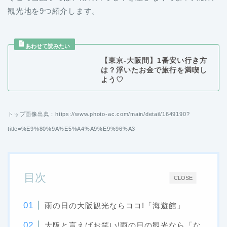
観光地を9つ紹介します。
【東京-大阪間】1番安い行き方
は？浮いたお金で旅行を満喫し
よう♡
トップ画像出典：https://www.photo-ac.com/main/detail/1649190?
title=%E9%80%9A%E5%A4%A9%E9%96%A3
目次
CLOSE
雨の日の大阪観光ならココ!「海遊館」
大阪と言えばお笑い!雨の日の観光なら「な