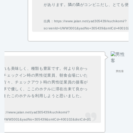
があります。隣の隣がコンビニだし、とても便利
出典：https://www.jalan.net/yad305439/kuchikomi/?
screenId=UWW3001&yadNo=305439&smlCd=400102&d
どれも美味しく、種類も豊富です。何より良かっ
男性客
、チェックイン時の男性従業員、朝食会場にいた
の方々、チェックアウト時の男性従業員の接客が
丁寧で優しく、ここのホテルに滞在出来て良かっ
、またこのホテルを利用しようと思いました。
s://www.jalan.net/yad305439/kuchikomi/?
Id=UWW3001&yadNo=305439&smlCd=400102&distCd=01