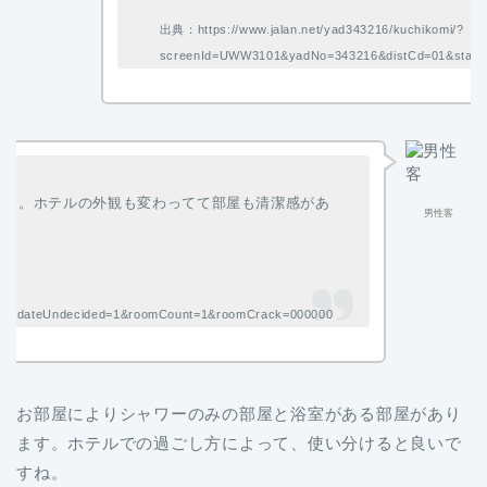
出典：https://www.jalan.net/yad343216/kuchikomi/?
screenId=UWW3101&yadNo=343216&distCd=01&stayY
した。ホテルの外観も変わってて部屋も清潔感があ
男性客
y=&dateUndecided=1&roomCount=1&roomCrack=000000
お部屋によりシャワーのみの部屋と浴室がある部屋があり
ます。ホテルでの過ごし方によって、使い分けると良いで
すね。