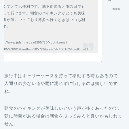
近くてとても便利です。地下街通ると雨の日でも
男性客
なしで行けます。朝食のバイキングがとても美味
子供が気にいっており博多へ行くときはいつも利
ます。
s://www.jalan.net/yad305726/kuchikomi/?
Id=UWW3001&yadNo=305726&smlCd=400102&distCd=01
旅行中はキャリーケースを持って移動する時もあるので、
人通りの少ない道や雨に濡れずに行けるのは嬉しいです
ね。
朝食のバイキングが美味しいという声が多くあったので、
朝に時間がある場合は朝食を取ってみると良いかもしれま
せん。