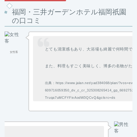
福岡・三井ガーデンホテル福岡祇園
の口コミ
とても清潔感もあり、大浴場も綺麗で何時間でも
女性客
また、料理もすごく美味しく、博多の名物がたく
出典：https://www.jalan.net/yad384068/plan/?vos=evjl
609716059350_dv_c_cr_325308265414_gp_6692752
Truqa7uMCFYFivAodW3QCvQ&gclsrc=ds