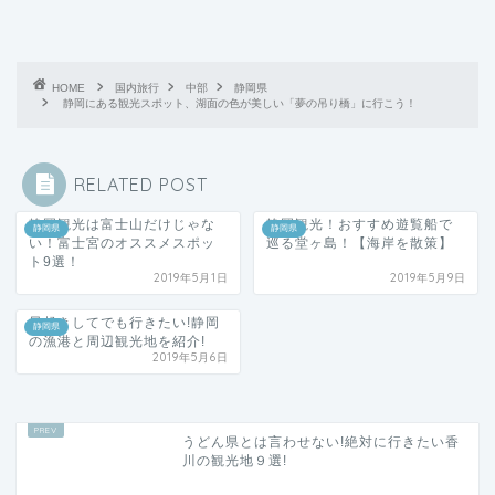
HOME
国内旅行
中部
静岡県
静岡にある観光スポット、湖面の色が美しい「夢の吊り橋」に行こう！
RELATED POST
静岡観光は富士山だけじゃな
静岡観光！おすすめ遊覧船で
静岡県
静岡県
い！富士宮のオススメスポッ
巡る堂ヶ島！【海岸を散策】
ト9選！
2019年5月1日
2019年5月9日
早起きしてでも行きたい!静岡
静岡県
の漁港と周辺観光地を紹介!
2019年5月6日
うどん県とは言わせない!絶対に行きたい香
川の観光地９選!