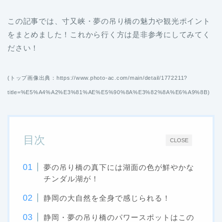
この記事では、寸又峡・夢の吊り橋の魅力や観光ポイント
をまとめました！これから行く方は是非参考にしてみてく
ださい！
(トップ画像出典：https://www.photo-ac.com/main/detail/1772211?
title=%E5%A4%A2%E3%81%AE%E5%90%8A%E3%82%8A%E6%A9%8B)
目次
CLOSE
夢の吊り橋の真下には湖面の色が鮮やかな
チンダル湖が！
静岡の大自然を全身で感じられる！
静岡・夢の吊り橋のパワースポットはこの