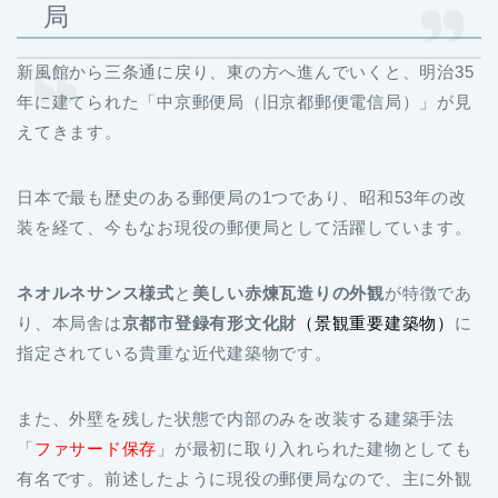
局
新風館から三条通に戻り、東の方へ進んでいくと、明治35
年に建てられた「中京郵便局（旧京都郵便電信局）」が見
えてきます。
日本で最も歴史のある郵便局の1つであり、昭和53年の改
装を経て、今もなお現役の郵便局として活躍しています。
ネオルネサンス様式
と
美しい赤煉瓦造りの外観
が特徴であ
り、本局舎は
京都市登録有形文化財
（
景観重要建築物）
に
指定されている貴重な近代建築物です。
また、外壁を残した状態で内部のみを改装する建築手法
「
ファサード保存
」が最初に取り入れられた建物としても
有名です。前述したように現役の郵便局なので、主に外観