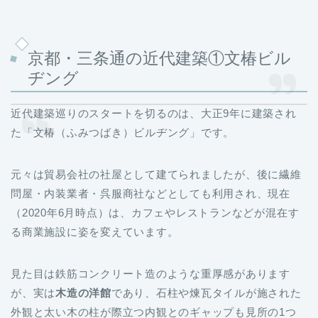
京都・三条通の近代建築①文椿ビル
ヂング
近代建築巡りのスタートを切るのは、大正9年に建築され
た「文椿（ふみつばき）ビルヂング」です。
元々は貿易会社の社屋として建てられましたが、後に繊維
問屋・内装業者・呉服商社などとしても利用され、現在
（2020年6月時点）は、カフェやレストランなどが混在す
る商業施設に姿を変えています。
見た目は鉄筋コンクリート造のような重厚感があります
が、実は
木造の洋館
であり、石柱や煉瓦タイルが施された
外観と太い木の柱が際立つ内観とのギャップも見所の1つ