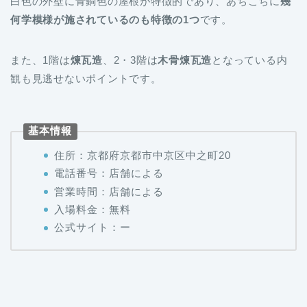
白色の外壁に青銅色の屋根が特徴的であり、あちこちに
幾
何学模様が施されているのも特徴の1つ
です。
また、1階は
煉瓦造
、2・3階は
木骨煉瓦造
となっている内
観も見逃せないポイントです。
基本情報
住所：京都府京都市中京区中之町20
電話番号：店舗による
営業時間：店舗による
入場料金：無料
公式サイト：ー