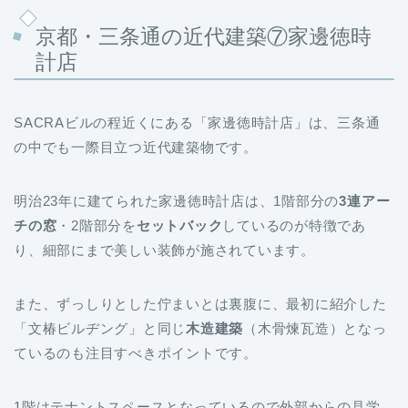
京都・三条通の近代建築⑦家邊徳時
計店
SACRAビルの程近くにある「家邊徳時計店」は、三条通
の中でも一際目立つ近代建築物です。
明治23年に建てられた家邊徳時計店は、1階部分の
3連アー
チの窓
・2階部分を
セットバック
しているのが特徴であ
り、細部にまで美しい装飾が施されています。
また、ずっしりとした佇まいとは裏腹に、最初に紹介した
「文椿ビルヂング」と同じ
木造建築
（木骨煉瓦造）となっ
ているのも注目すべきポイントです。
1階はテナントスペースとなっているので外部からの見学