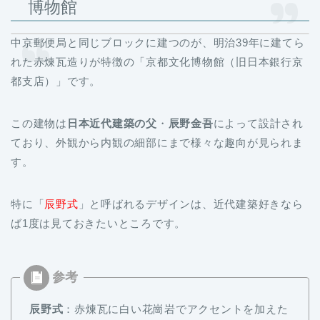
博物館
中京郵便局と同じブロックに建つのが、明治39年に建てら
れた赤煉瓦造りが特徴の「京都文化博物館（旧日本銀行京
都支店）」です。
この建物は
日本近代建築の父
・
辰野金吾
によって設計され
ており、外観から内観の細部にまで様々な趣向が見られま
す。
特に「
辰野式
」と呼ばれるデザインは、近代建築好きなら
ば1度は見ておきたいところです。
辰野式
：赤煉瓦に白い花崗岩でアクセントを加えた