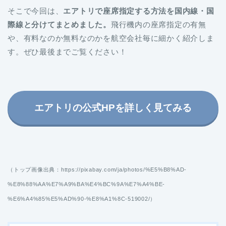
そこで今回は、
エアトリで座席指定する方法を国内線・国
際線と分けてまとめました。
飛行機内の座席指定の有無
や、有料なのか無料なのかを航空会社毎に細かく紹介しま
す。ぜひ最後までご覧ください！
エアトリの公式HPを詳しく見てみる
（トップ画像出典：https://pixabay.com/ja/photos/%E5%B8%AD-
%E8%88%AA%E7%A9%BA%E4%BC%9A%E7%A4%BE-
%E6%A4%85%E5%AD%90-%E8%A1%8C-519002/）