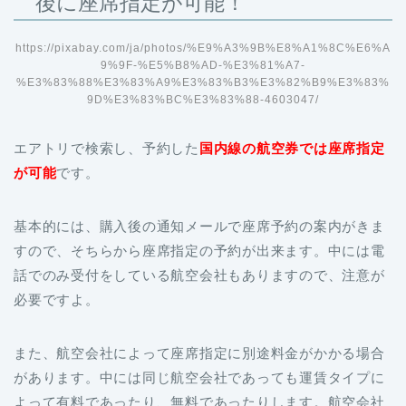
後に座席指定が可能！
https://pixabay.com/ja/photos/%E9%A3%9B%E8%A1%8C%E6%A
9%9F-%E5%B8%AD-%E3%81%A7-
%E3%83%88%E3%83%A9%E3%83%B3%E3%82%B9%E3%83%
9D%E3%83%BC%E3%83%88-4603047/
エアトリで検索し、予約した
国内線の航空券では座席指定
が可能
です。
基本的には、購入後の通知メールで座席予約の案内がきま
すので、そちらから座席指定の予約が出来ます。中には電
話でのみ受付をしている航空会社もありますので、注意が
必要ですよ。
また、航空会社によって座席指定に別途料金がかかる場合
があります。中には同じ航空会社であっても運賃タイプに
よって有料であったり、無料であったりします。航空会社