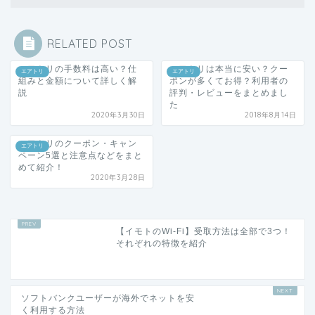
RELATED POST
エアトリの手数料は高い？仕
エアトリは本当に安い？クー
エアトリ
エアトリ
組みと金額について詳しく解
ポンが多くてお得？利用者の
説
評判・レビューをまとめまし
た
2020年3月30日
2018年8月14日
エアトリのクーポン・キャン
エアトリ
ペーン5選と注意点などをまと
めて紹介！
2020年3月28日
【イモトのWi-Fi】受取方法は全部で3つ！
それぞれの特徴を紹介
ソフトバンクユーザーが海外でネットを安
く利用する方法