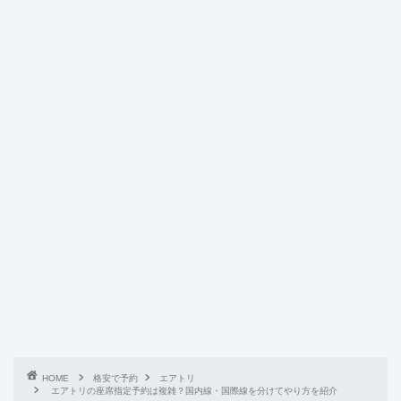
HOME
格安で予約
エアトリ
エアトリの座席指定予約は複雑？国内線・国際線を分けてやり方を紹介