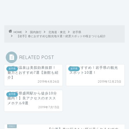
HOME
国内旅行
北海道・東北
岩手県
【岩手】春におすすめな観光地９選！絶景スポットや桜まつりも紹介
RELATED POST
岩手の温泉は美肌効果抜群！
秋におすすめ！岩手県の観光
岩手県
岩手県
魅力とおすすめ7選【旅館も紹
スポット10選！
介】
2019年4月26日
2019年12月25日
【岩手県盛岡駅から徒歩10分
岩手県
圏内！】良アクセスのオスス
メホテル9選
2019年7月13日
【山形】春に行きたい桜が見られるおすす
め観光スポット10選！