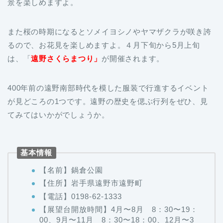
また桜の時期になるとソメイヨシノやヤマザクラが咲き誇
るので、お花見を楽しめますよ。４月下旬から5月上旬
は、「
遠野さくらまつり」
が開催されます。
400年前の遠野南部時代を模した服装で行進するイベント
が見どころの1つです。遠野の歴史を偲ぶ行列をぜひ、見
てみてはいかがでしょうか。
基本情報
【名前】鍋倉公園
【住所】岩手県遠野市遠野町
【電話】0198-62-1333
【展望台開放時間】4月〜8月 8：30〜19：
00、9月〜11月 8：30〜18：00、12月〜3
月 降雪のため閉鎖