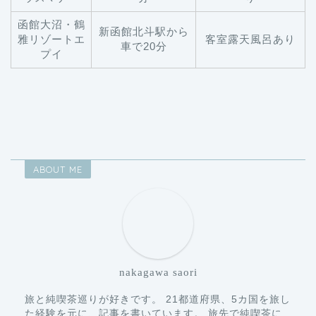
函館大沼・鶴
新函館北斗駅から
雅リゾートエ
客室露天風呂あり
車で20分
プイ
ABOUT ME
nakagawa saori
旅と純喫茶巡りが好きです。 21都道府県、5カ国を旅し
た経験を元に、記事を書いています。 旅先で純喫茶に