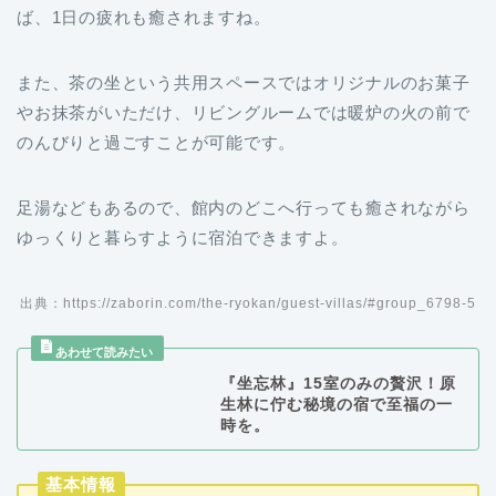
ば、1日の疲れも癒されますね。
また、茶の坐という共用スペースではオリジナルのお菓子
やお抹茶がいただけ、リビングルームでは暖炉の火の前で
のんびりと過ごすことが可能です。
足湯などもあるので、館内のどこへ行っても癒されながら
ゆっくりと暮らすように宿泊できますよ。
出典：https://zaborin.com/the-ryokan/guest-villas/#group_6798-5
『坐忘林』15室のみの贅沢！原
生林に佇む秘境の宿で至福の一
時を。
基本情報