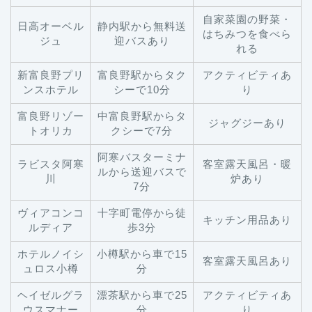
自家菜園の野菜・
日高オーベル
静内駅から無料送
はちみつを食べら
ジュ
迎バスあり
れる
新富良野プリ
富良野駅からタク
アクティビティあ
ンスホテル
シーで10分
り
富良野リゾー
中富良野駅からタ
ジャグジーあり
トオリカ
クシーで7分
阿寒バスターミナ
ラビスタ阿寒
客室露天風呂・暖
ルから送迎バスで
川
炉あり
7分
ヴィアコンコ
十字町電停から徒
キッチン用品あり
ルディア
歩3分
ホテルノイシ
小樽駅から車で15
客室露天風呂あり
ュロス小樽
分
ヘイゼルグラ
漂茶駅から車で25
アクティビティあ
ウスマナー
分
り