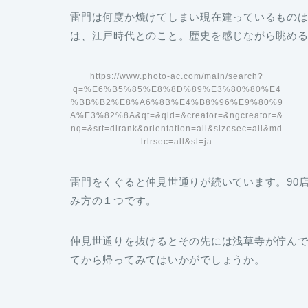
雷門は何度か焼けてしまい現在建っているものは
は、江戸時代とのこと。歴史を感じながら眺め
https://www.photo-ac.com/main/search?
q=%E6%B5%85%E8%8D%89%E3%80%80%E4
%BB%B2%E8%A6%8B%E4%B8%96%E9%80%9
A%E3%82%8A&qt=&qid=&creator=&ngcreator=&
nq=&srt=dlrank&orientation=all&sizesec=all&md
lrlrsec=all&sl=ja
雷門をくぐると仲見世通りが続いています。90
み方の１つです。
仲見世通りを抜けるとその先には浅草寺が佇ん
てから帰ってみてはいかがでしょうか。