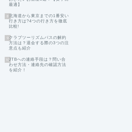
最適】
北海道から東京までの1番安い
8
行き方は?4つの行き方を徹底
比較!
クラブツーリズムパスの解約
9
方法は？退会する際の3つの注
意点も紹介
JTBへの連絡手段は？問い合
10
わせ方法・連絡先の確認方法
を紹介！