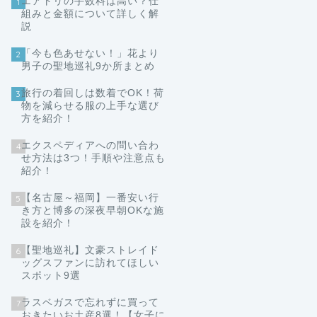
エアトリの手数料は高い？仕
1
組みと金額について詳しく解
説
「今も色あせない！」花より
2
男子の聖地巡礼9か所まとめ
旅行の着回しは数着でOK！荷
3
物を減らせる服の上手な選び
方を紹介！
エクスペディアへの問い合わ
4
せ方法は3つ！手順や注意点も
紹介！
【名古屋～福岡】一番安い行
5
き方と博多の深夜早朝OKな施
設を紹介！
【聖地巡礼】文豪ストレイド
6
ッグスファンに訪れてほしい
スポット9選
ラスベガスで忘れずに買って
7
おきたいお土産8選！【女子に