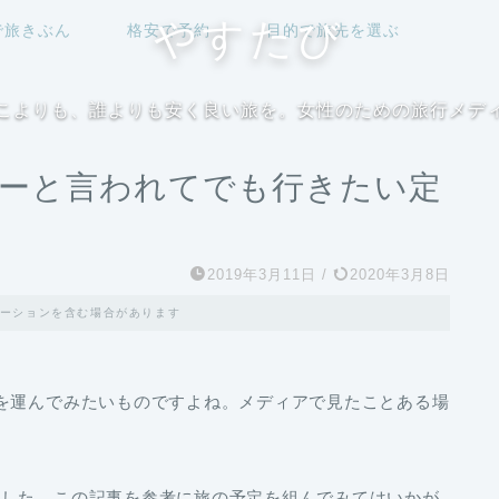
やすたび
で旅きぶん
格安で予約
目的で旅先を選ぶ
こよりも、誰よりも安く良い旅を。女性のための旅行メデ
ハーと言われてでも行きたい定
2019年3月11日
/
2020年3月8日
ーションを含む場合があります
を運んでみたいものですよね。メディアで見たことある場
ました。この記事を参考に旅の予定を組んでみてはいかが