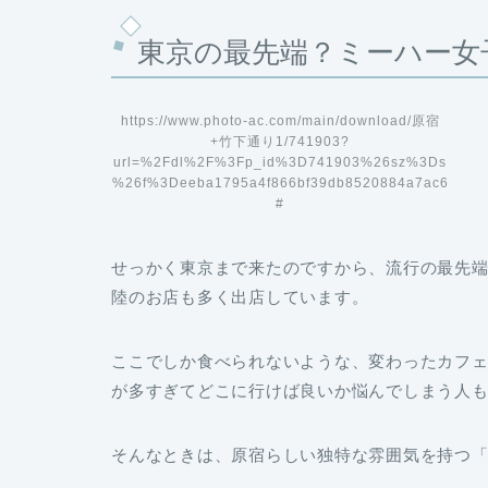
東京の最先端？ミーハー女
https://www.photo-ac.com/main/download/原宿
+竹下通り1/741903?
url=%2Fdl%2F%3Fp_id%3D741903%26sz%3Ds
%26f%3Deeba1795a4f866bf39db8520884a7ac6
#
せっかく東京まで来たのですから、流行の最先
陸のお店も多く出店しています。
ここでしか食べられないような、変わったカフ
が多すぎてどこに行けば良いか悩んでしまう人
そんなときは、原宿らしい独特な雰囲気を持つ「KA