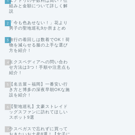
エアトリの手数料は高い？仕
1
組みと金額について詳しく解
説
「今も色あせない！」花より
2
男子の聖地巡礼9か所まとめ
旅行の着回しは数着でOK！荷
3
物を減らせる服の上手な選び
方を紹介！
エクスペディアへの問い合わ
4
せ方法は3つ！手順や注意点も
紹介！
【名古屋～福岡】一番安い行
5
き方と博多の深夜早朝OKな施
設を紹介！
【聖地巡礼】文豪ストレイド
6
ッグスファンに訪れてほしい
スポット9選
ラスベガスで忘れずに買って
7
おきたいお土産8選！【女子に