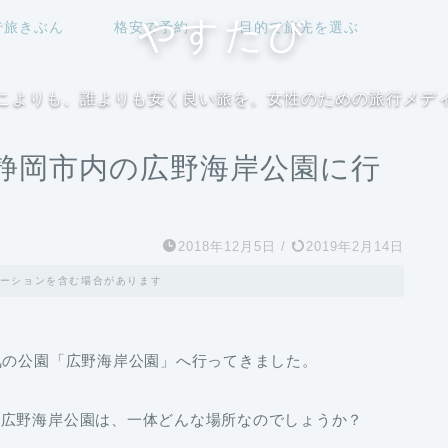
やすたび
で旅きぶん
格安で予約
目的で旅先を選ぶ
こよりも、誰よりも安く良い旅を。女性のための旅行メデ
静岡市内の広野海岸公園に行
2018年12月5日
/
2019年2月14日
ーションを含む場合があります
気の公園「広野海岸公園」へ行ってきました。
る広野海岸公園は、一体どんな場所なのでしょうか？