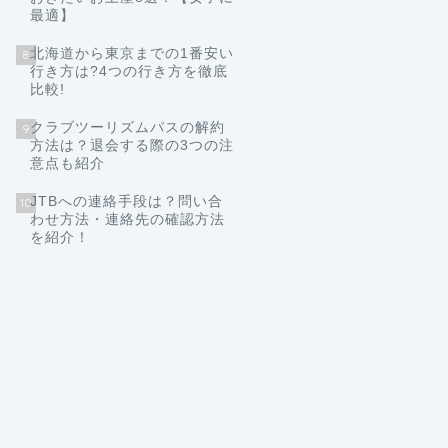
最適】
北海道から東京までの1番安い
8
行き方は?4つの行き方を徹底
比較!
クラブツーリズムパスの解約
9
方法は？退会する際の3つの注
意点も紹介
JTBへの連絡手段は？問い合
10
わせ方法・連絡先の確認方法
を紹介！