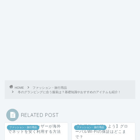
HOME
ファッション・旅行用品
冬のグランピングに合う服装は？基礎知識やおすすめのアイテムも紹介！
RELATED POST
ソフトバンクユーザーが海外
【旅行前に確認しよう】グロ
ファッション・旅行用品
ファッション・旅行用品
でネットを安く利用する方法
ーバルWi-Fiの保証はどこま
で？
2020年3月7日
2020年3月27日
ドイツでレンタルWi-Fiを利用
ファッション・旅行用品