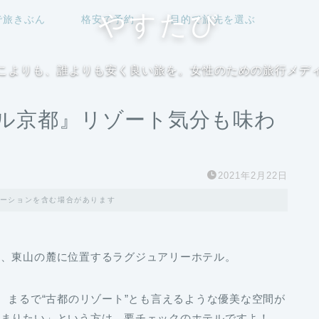
やすたび
で旅きぶん
格安で予約
目的で旅先を選ぶ
こよりも、誰よりも安く良い旅を。女性のための旅行メデ
ル京都』リゾート気分も味わ
2021年2月22日
ーションを含む場合があります
は、東山の麓に位置するラグジュアリーホテル。
、まるで“古都のリゾート”とも言えるような優美な空間が
泊まりたい」という方は、要チェックのホテルですよ！