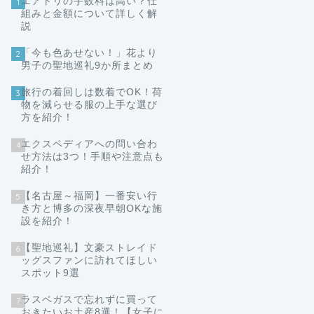
エアトリの手数料は高い？仕
1
組みと金額について詳しく解
説
「今も色あせない！」花より
2
男子の聖地巡礼9か所まとめ
旅行の着回しは数着でOK！荷
3
物を減らせる服の上手な選び
方を紹介！
エクスペディアへの問い合わ
4
せ方法は3つ！手順や注意点も
紹介！
【名古屋～福岡】一番安い行
5
き方と博多の深夜早朝OKな施
設を紹介！
【聖地巡礼】文豪ストレイド
6
ッグスファンに訪れてほしい
スポット9選
ラスベガスで忘れずに買って
7
おきたいお土産8選！【女子に