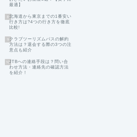
最適】
北海道から東京までの1番安い
8
行き方は?4つの行き方を徹底
比較!
クラブツーリズムパスの解約
9
方法は？退会する際の3つの注
意点も紹介
JTBへの連絡手段は？問い合
10
わせ方法・連絡先の確認方法
を紹介！