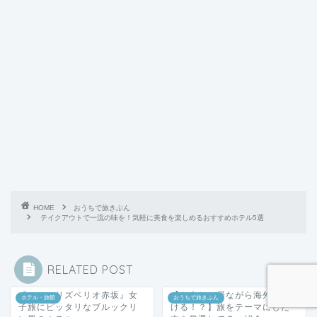
HOME
おうちで旅きぶん
テイクアウトで一流の味を！気軽に美食を楽しめるおすすめホテル5選
RELATED POST
『ホテルリズベリオ赤坂』女
【おうちに居ながら海外に行
ホテル・旅館
おうちで旅きぶん
子旅にピッタリなブルックリ
ける！？】旅をテーマにした
ン風のホテル
本を厳選して７つ紹介
2020年11月18日
2021年1月9日