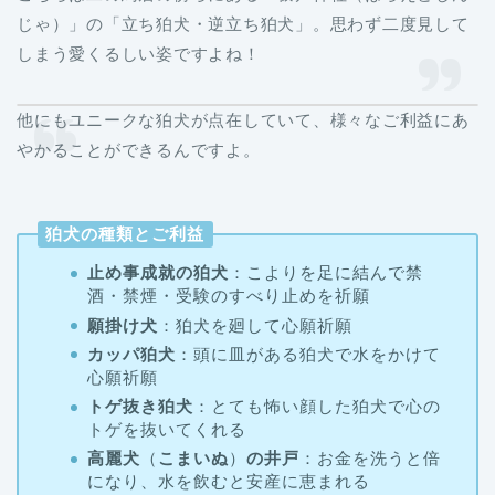
じゃ）」の「立ち狛犬・逆立ち狛犬」。思わず二度見して
しまう愛くるしい姿ですよね！
他にもユニークな狛犬が点在していて、様々なご利益にあ
やかることができるんですよ。
狛犬の種類とご利益
止め事成就の狛犬
：こよりを足に結んで禁
酒・禁煙・受験のすべり止めを祈願
願掛け犬
：狛犬を廻して心願祈願
カッパ狛犬
：頭に皿がある狛犬で水をかけて
心願祈願
トゲ抜き狛犬
：とても怖い顔した狛犬で心の
トゲを抜いてくれる
高麗犬
（
こまいぬ
）
の井戸
：お金を洗うと倍
になり、水を飲むと安産に恵まれる