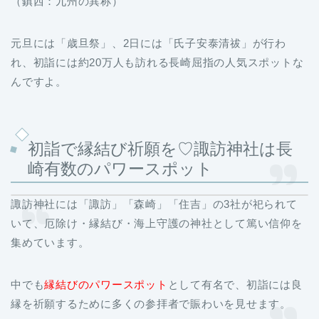
（鎮西：九州の異称）
元旦には「歳旦祭」、2日には「氏子安泰清祓」が行わ
れ、初詣には約20万人も訪れる長崎屈指の人気スポットな
んですよ。
初詣で縁結び祈願を♡諏訪神社は長
崎有数のパワースポット
諏訪神社には「諏訪」「森崎」「住吉」の3社が祀られて
いて、厄除け・縁結び・海上守護の神社として篤い信仰を
集めています。
中でも
縁結びのパワースポット
として有名で、初詣には良
縁を祈願するために多くの参拝者で賑わいを見せます。