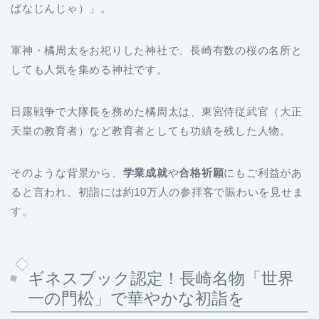
ばなじんじゃ）」。
軍神・橘周太をお祀りした神社で、長崎有数の桜の名所と
しても人気を集める神社です。
日露戦争で大隊長を務めた橘周太は、東宮侍従武官（大正
天皇の教育者）など教育者としても功績を残した人物。
そのような背景から、
学業成就
や
合格祈願
にもご利益があ
ると言われ、初詣には約10万人の参拝客で賑わいを見せま
す。
ギネスブック認定！長崎名物「世界
一の門松」で華やかな初詣を