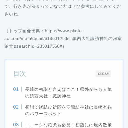
で、行き先が決まっていない方はぜひ参考にしてみてくだ
さいね。
（トップ画像出典：https://www.photo-
ac.com/main/detail/619601?title=鎮西大社諏訪神社の河童
狛犬&searchId=235917560#）
目次
CLOSE
長崎の初詣と言えばここ！県外からも人気
の鎮西大社：諏訪神社
初詣で縁結び祈願を♡諏訪神社は長崎有数
のパワースポット
ユニークな狛犬も必見！初詣には境内散策