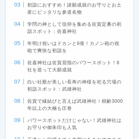
初詣におすすめ！諸願成就のお守りとお土
産にピッタリな参道名物
学問の神として信仰を集める佐賀定番の初
詣スポット：佐嘉神社
年明け祝いはドカンと8発！カノン砲の祝
砲で爽快な初詣を
佐嘉神社は佐賀屈指のパワースポット！8
社を巡って大願成就
白い社殿が美しい長寿の神様を祀る穴場の
初詣スポット：武雄神社
佐賀で縁結びと言えば武雄神社！樹齢3000
年以上の大楠も圧巻
パワースポットだけじゃない！武雄神社は
お守りや御朱印も人気