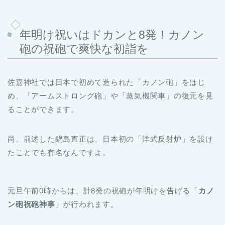
年明け祝いはドカンと8発！カノン
砲の祝砲で爽快な初詣を
佐嘉神社では日本で初めて造られた「カノン砲」をはじ
め、「アームストロング砲」や「蒸気機関車」の復元を見
ることができます。
尚、前述した鍋島直正は、日本初の「洋式反射炉」を設け
たことでも有名なんですよ。
元旦午前0時からは、計8発の祝砲が年明けを告げる「
カノ
ン砲祝砲神事
」が行われます。
年明けと言えば“除夜の鐘”のイメージがありますが、実際
に火を吹く大砲を見られるのはここだけ。