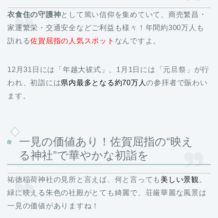
衣食住の守護神
として篤い信仰を集めていて、商売繁昌・
家運繁栄・交通安全などご利益も様々！年間約300万人も
訪れる
佐賀屈指の人気スポット
なんですよ。
12月31日には「年越大祓式」、1月1日には「元旦祭」が行
われ、初詣には
県内最多となる
約70万人
の参拝者で賑わい
ます。
一見の価値あり！佐賀屈指の“映え
る神社”で華やかな初詣を
祐徳稲荷神社の見所と言えば、何と言っても
美しい景観
。
緑に映える朱色の社殿がとても綺麗で、荘厳華麗な風景は
一見の価値がありますね！