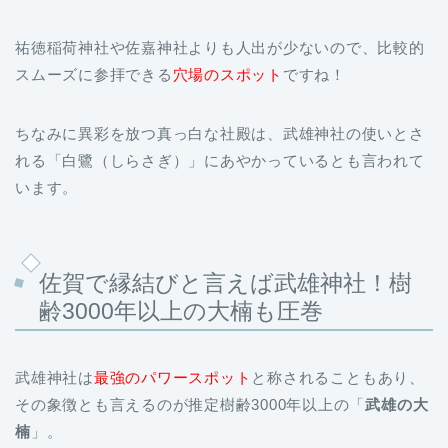
スムーズに参拝できる
穴場のスポット
ですね！
ちなみに異彩を放つ真っ白な社殿は、武雄神社の使いとさ
れる「白鷺（しらさぎ）」にあやかっているとも言われて
います。
佐賀で縁結びと言えば武雄神社！樹
齢3000年以上の大楠も圧巻
武雄神社は
最強のパワースポット
と称されることもあり、
その象徴とも言えるのが推定樹齢3000年以上の「
武雄の大
楠
」。
日本指折りの巨樹であり、樹高約30m・幹回り約20m・根