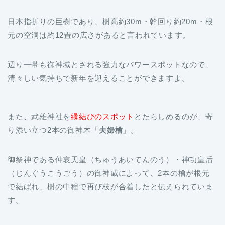
元の空洞は約12畳の広さがあると言われています。
辺り一帯も御神域とされる強力なパワースポットなので、
清々しい気持ちで新年を迎えることができますよ。
また、武雄神社を
縁結びのスポット
とたらしめるのが、寄
り添い立つ2本の御神木「
夫婦檜
」。
御祭神である仲哀天皇（ちゅうあいてんのう）・神功皇后
（じんぐうこうごう）の御神威によって、2本の檜が根元
で結ばれ、樹の中程で再び枝が合着したと伝えられていま
す。
仲睦まじい姿から
縁結びの御神木
として信仰を集め、男女