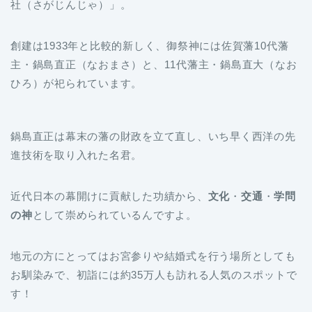
創建は1933年と比較的新しく、御祭神には佐賀藩10代藩
主・鍋島直正（なおまさ）と、11代藩主・鍋島直大（なお
ひろ）が祀られています。
鍋島直正は幕末の藩の財政を立て直し、いち早く西洋の先
進技術を取り入れた名君。
近代日本の幕開けに貢献した功績から、
文化
・
交通
・
学問
の神
として崇められているんですよ。
地元の方にとってはお宮参りや結婚式を行う場所としても
お馴染みで、初詣には約35万人も訪れる人気のスポットで
す！