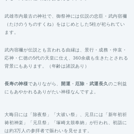
武雄市内最古の神社で、御祭神には伝説の忠臣・武内宿禰
（たけのうちのすくね）をはじめとした5柱が祀られてい
ます。
武内宿禰が伝説とも言われる由縁は、景行・成務・仲哀・
応神・仁徳の5代の天皇に仕え、360余歳も生きたとされる
背景にもあります。（年齢は諸説あり）
長寿の神様
でありながら、
開運
・
厄除
・
武運長久
のご利益
にもあやかれるありがたい神様なんですよ。
大晦日には「除夜祭」「大祓い祭」、元旦には「新年初祈
祷初神楽」「元旦祭」「塚崎太鼓奉納」が行われ、初詣に
は約3万人の参拝者で賑わいを見せます。
祐徳稲荷神社や佐嘉神社よりも人出が少ないので、比較的