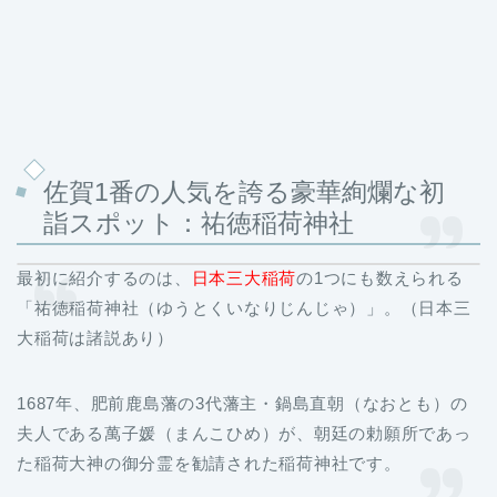
佐賀1番の人気を誇る豪華絢爛な初
詣スポット：祐徳稲荷神社
最初に紹介するのは、
日本三大稲荷
の1つにも数えられる
「祐徳稲荷神社（ゆうとくいなりじんじゃ）」。（日本三
大稲荷は諸説あり）
1687年、肥前鹿島藩の3代藩主・鍋島直朝（なおとも）の
夫人である萬子媛（まんこひめ）が、朝廷の勅願所であっ
た稲荷大神の御分霊を勧請された稲荷神社です。