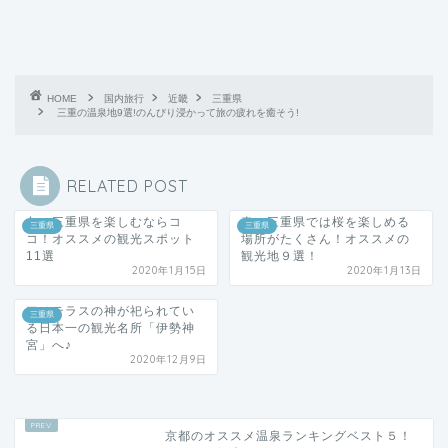
HOME
国内旅行
近畿
三重県
三重の温泉地9選!のんびり浸かって旅の疲れを癒そう!
RELATED POST
冬の三重県を楽しむならコ
春の三重県では桜を楽しめる
三重県
三重県
コ！オススメの観光スポット
場所がたくさん！オススメの
11選
観光地９選！
2020年1月15日
2020年1月13日
アマテラスの神が祀られてい
三重県
る日本一の観光名所「伊勢神
宮」へ♪
2020年12月9日
京都のオススメ温泉ランキングベスト５！