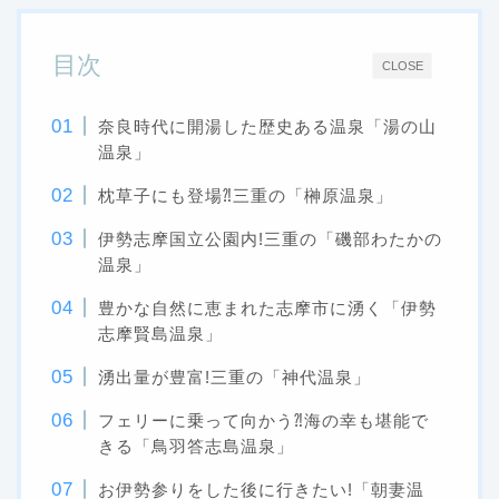
目次
CLOSE
奈良時代に開湯した歴史ある温泉「湯の山
温泉」
枕草子にも登場⁈三重の「榊原温泉」
伊勢志摩国立公園内!三重の「磯部わたかの
温泉」
豊かな自然に恵まれた志摩市に湧く「伊勢
志摩賢島温泉」
湧出量が豊富!三重の「神代温泉」
フェリーに乗って向かう⁈海の幸も堪能で
きる「鳥羽答志島温泉」
お伊勢参りをした後に行きたい!「朝妻温