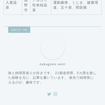
熊
アルカリ
入鹿温
運動麻痺、くじき、健康増
野
性単純温
泉
進、五十肩、関節痛
市
泉
ABOUT ME
nakagawa saori
旅と純喫茶巡りが好きです。 21都道府県、5カ国を旅し
た経験を元に、記事を書いています。 旅先で純喫茶に
入るのが、趣味です。