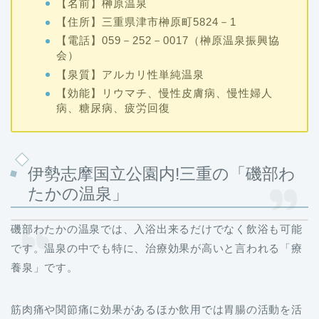
【名前】榊原温泉
【住所】三重県津市榊原町5824－1
【電話】059－252－0017（榊原温泉振興協
会）
【泉質】アルカリ性単純温泉
【効能】リウマチ、慢性皮膚病、慢性婦人
病、糖尿病、疲労回復
伊勢志摩国立公園内!三重の「磯部わ
たかの温泉」
磯部わたかの温泉では、入浴出来るだけでなく飲浴も可能
です。温泉の中でも特に、治療効果が高いと言われる「療
養泉」です。
筋肉痛や関節痛に効果があるほか飲用では胃腸の活動を活