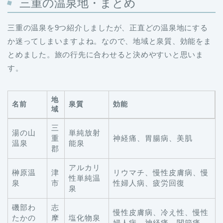
三重の温泉地・まとめ
三重の温泉を9つ紹介しましたが、正直どの温泉地にする
か迷ってしまいますよね。なので、地域と泉質、効能をま
とめました。旅の行先に合わせると決めやすいと思いま
す。
地
名前
泉質
効能
域
名前
地
泉質
効能
三
湯の山
単純放射
域
重
神経痛、胃腸病、美肌
温泉
能泉
郡
アルカリ
榊原温
津
リウマチ、慢性皮膚病、慢
性単純温
泉
市
性婦人病、疲労回復
泉
磯部わ
志
慢性皮膚病、冷え性、慢性
たかの
摩
塩化物泉
婦人病、神経痛、関節痛