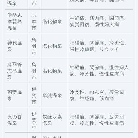
温泉
市
伊勢志
志
神経痛、筋肉痛、関節痛、
摩賢島
摩
塩化物泉
疲労回復、慢性婦人病
温泉
市
鳥
神代温
神経痛、関節痛、冷え性、
羽
塩化物泉
泉
慢性皮膚病、リウマチ
市
鳥羽答
鳥
神経痛、関節痛、慢性婦人
志島温
羽
塩化物泉
病、冷え性、慢性皮膚病
泉
市
伊
朝妻温
冷え性、ねんざ、疲労回
賀
単純温泉
泉
復、神経痛、筋肉痛
市
伊
火の谷
炭酸水素
神経痛、関節痛、疲労回
賀
温泉
塩泉
復、冷え性、慢性皮膚病
市