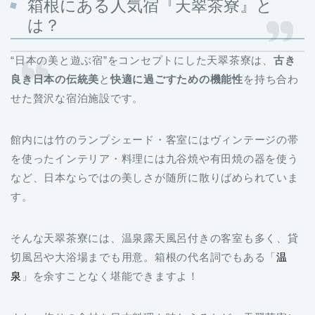
箱根にある人気宿『天翠茶寮』と
は？
“日本の美と遊ぶ宿”をコンセプトにした天翠茶寮は、
古き
良き日本の伝統美
と
快適に過ごすための機能性
を持ち合わ
せた贅沢な宿泊施設です。
館内には竹のランプシェード・客室にはヴィンテージの帯
を使ったインテリア・料理には九谷焼や有田焼の器を使う
など、日本ならではの美しさが随所に散りばめられていま
す。
そんな天翠茶寮には、温泉露天風呂付きの客室も多く、貸
切風呂や大浴場までも用意。箱根の代名詞でもある「
温
泉
」を余すことなく堪能できますよ！