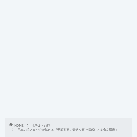
HOME
ホテル・旅館
日本の美と遊び心が溢れる『天翠茶寮』素敵な宿で湯巡りと美食を満喫♪