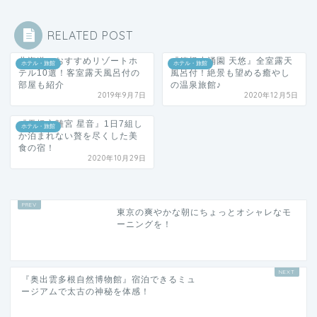
RELATED POST
北海道のおすすめリゾートホ
『箱根小涌園 天悠』全室露天
ホテル・旅館
ホテル・旅館
テル10選！客室露天風呂付の
風呂付！絶景も望める癒やし
部屋も紹介
の温泉旅館♪
2019年9月7日
2020年12月5日
『天橋立離宮 星音』1日7組し
ホテル・旅館
か泊まれない贅を尽くした美
食の宿！
2020年10月29日
東京の爽やかな朝にちょっとオシャレなモ
ーニングを！
『奥出雲多根自然博物館』宿泊できるミュ
ージアムで太古の神秘を体感！