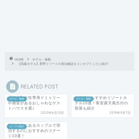
HOME
ホテル・旅館
【高級ホテル】星野リゾートの宿泊施設をコンセプトごとに紹介!
RELATED POST
【東京】女性専用ドミトリー
北海道のおすすめリゾートホ
ホテル・旅館
ホテル・旅館
や個室があるおしゃれなゲス
テル10選！客室露天風呂付の
トハウス８選♪
部屋も紹介
2020年6月10日
2019年9月7日
関東地方にあるカップルで宿
カップル旅行
泊するのにおすすめのコテー
ジ10選！