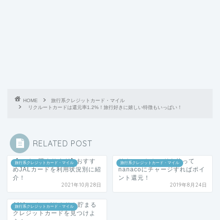
HOME
旅行系クレジットカード・マイル
リクルートカードは還元率1.2%！旅行好きに嬉しい特徴もいっぱい！
RELATED POST
【マイル貯まりすぎ】おすす
リクルートカードを使って
旅行系クレジットカード・マイル
旅行系クレジットカード・マイル
めJALカードを利用状況別に紹
nanacoにチャージすればポイ
介！
ント還元！
2021年10月28日
2019年8月24日
ANAマイルがサクサク貯まる
旅行系クレジットカード・マイル
クレジットカードを見つけよ