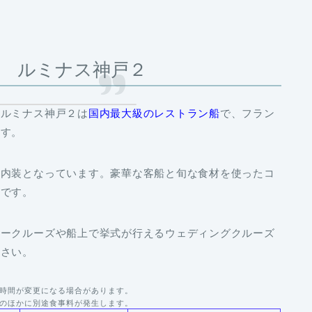
 ルミナス神戸２
。ルミナス神戸２は
国内最大級のレストラン船
で、フラン
ます。
な内装となっています。豪華な客船と旬な食材を使ったコ
旅です。
リークルーズ
や船上で挙式が行える
ウェディングクルーズ
ださい。
時間が変更になる場合があります。
のほかに別途食事料が発生します。