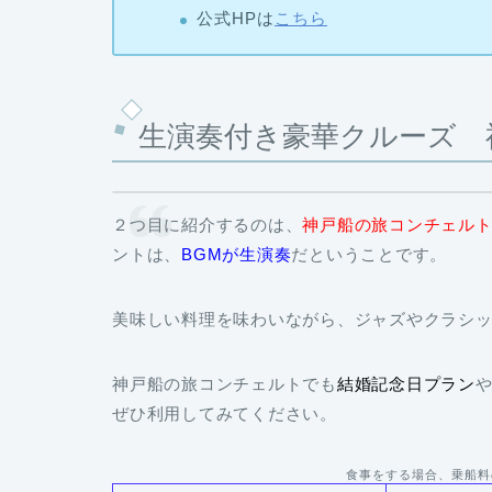
公式HPは
こちら
生演奏付き豪華クルーズ 
２つ目に紹介するのは、
神戸船の旅コンチェル
ントは、
BGMが生演奏
だということです。
美味しい料理を味わいながら、ジャズやクラシ
神戸船の旅コンチェルトでも
結婚記念日プラン
ぜひ利用してみてください。
食事をする場合、乗船料
クルーズの種類
運