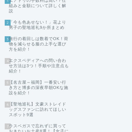
エアトリの手数料は高い？仕
1
組みと金額について詳しく解
説
「今も色あせない！」花より
2
男子の聖地巡礼9か所まとめ
旅行の着回しは数着でOK！荷
3
物を減らせる服の上手な選び
方を紹介！
エクスペディアへの問い合わ
4
せ方法は3つ！手順や注意点も
紹介！
【名古屋～福岡】一番安い行
5
き方と博多の深夜早朝OKな施
設を紹介！
【聖地巡礼】文豪ストレイド
6
ッグスファンに訪れてほしい
スポット9選
ラスベガスで忘れずに買って
7
おきたいお土産8選！【女子に