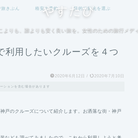
やすたび
で旅きぶん
格安で予約
目的で旅先を選ぶ
こよりも、誰よりも安く良い旅を。女性のための旅行メデ
で利用したいクルーズを４つ
2020年6月12日
/
2020年7月10日
ーションを含む場合があります
る神戸のクルーズについて紹介します。お洒落な街・神戸
服装なども調べてみましたので、これから利用しようと考