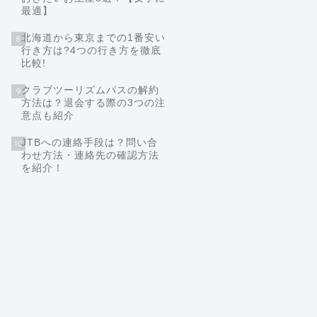
最適】
北海道から東京までの1番安い
8
行き方は?4つの行き方を徹底
比較!
クラブツーリズムパスの解約
9
方法は？退会する際の3つの注
意点も紹介
JTBへの連絡手段は？問い合
10
わせ方法・連絡先の確認方法
を紹介！