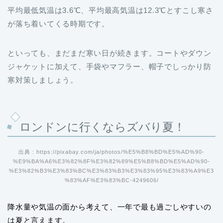
平均最低気温は3.6℃、平均最高気温は12.3℃とすこし寒さ
が落ち着いてくる時期です。
といっても、まだまだ寒い日が続きます。コートやダウン
ジャケットに加えて、手袋やマフラー、帽子でしっかり防
寒対策しましょう。
ロンドンに行くならズバり夏！
出典 : https://pixabay.com/ja/photos/%E5%B8%BD%E5%AD%90-
%E9%BA%A6%E3%82%8F%E3%82%89%E5%B8%BD%E5%AD%90-
%E3%82%B3%E3%83%BC%E3%83%B3%E3%83%95%E3%83%A9%E3
%83%AF%E3%83%BC-4249606/
降水量や気温の面から考えて、一年で最も過ごしやすいの
は夏と言えます。