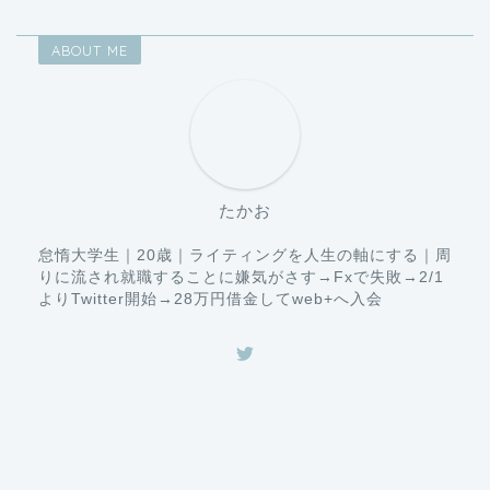
ABOUT ME
たかお
怠惰大学生｜20歳｜ライティングを人生の軸にする｜周
りに流され就職することに嫌気がさす→Fxで失敗→2/1
よりTwitter開始→28万円借金してweb+へ入会