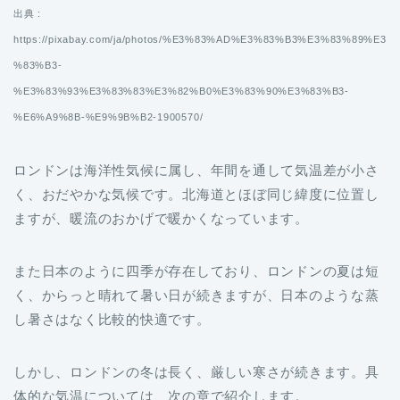
出典 :
https://pixabay.com/ja/photos/%E3%83%AD%E3%83%B3%E3%83%89%E3
%83%B3-
%E3%83%93%E3%83%83%E3%82%B0%E3%83%90%E3%83%B3-
%E6%A9%8B-%E9%9B%B2-1900570/
ロンドンは海洋性気候に属し、年間を通して気温差が小さ
く、おだやかな気候です。北海道とほぼ同じ緯度に位置し
ますが、暖流のおかげで暖かくなっています。
また日本のように四季が存在しており、ロンドンの夏は短
く、からっと晴れて暑い日が続きますが、日本のような蒸
し暑さはなく比較的快適です。
しかし、ロンドンの冬は長く、厳しい寒さが続きます。具
体的な気温については、次の章で紹介します。