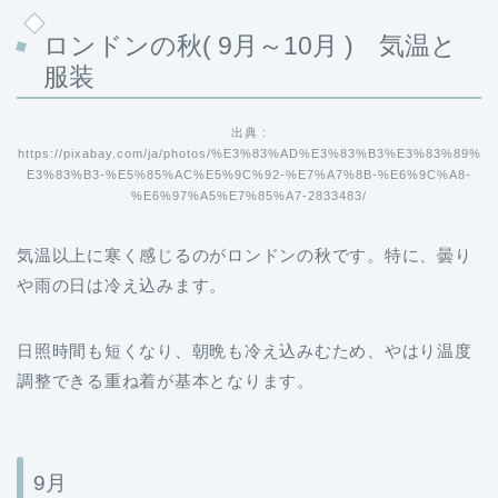
ロンドンの秋( 9月～10月 ) 気温と
服装
出典 :
https://pixabay.com/ja/photos/%E3%83%AD%E3%83%B3%E3%83%89%
E3%83%B3-%E5%85%AC%E5%9C%92-%E7%A7%8B-%E6%9C%A8-
%E6%97%A5%E7%85%A7-2833483/
気温以上に寒く感じるのがロンドンの秋です。特に、曇り
や雨の日は冷え込みます。
日照時間も短くなり、朝晩も冷え込みむため、やはり温度
調整できる重ね着が基本となります。
9月