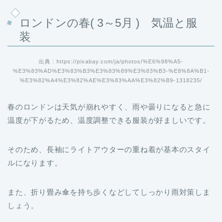
ロンドンの春( 3～5月 ) 気温と服
装
出典 : https://pixabay.com/ja/photos/%E6%98%A5-
%E3%83%AD%E3%83%B3%E3%83%89%E3%83%B3-%E8%8A%B1-
%E3%82%A4%E3%82%AE%E3%83%AA%E3%82%B9-1318235/
春のロンドンは天気が崩れやすく、雨や曇りになると急に
温度が下がるため、温度調整できる服装が好ましいです。
そのため、長袖にライトアウターの重ね着が基本のスタイ
ルになります。
また、折り畳み傘を持ち歩くなどしてしっかり雨対策しま
しょう。