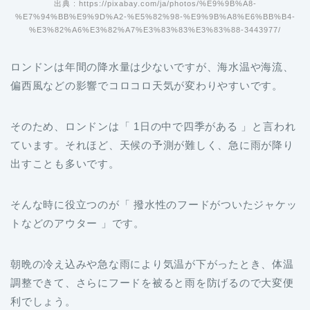
出典 : https://pixabay.com/ja/photos/%E9%9B%A8-
%E7%94%BB%E9%9D%A2-%E5%82%98-%E9%9B%A8%E6%BB%B4-
%E3%82%A6%E3%82%A7%E3%83%83%E3%83%88-3443977/
ロンドンは年間の降水量は少ないですが、海水温や海流、
偏西風などの影響でコロコロ天気が変わりやすいです。
そのため、ロンドンは「 1日の中で四季がある 」と言われ
ています。それほど、天候の予測が難しく、急に雨が降り
出すことも多いです。
そんな時に役立つのが「 撥水性のフードがついたジャケッ
トなどのアウター 」です。
朝晩の冷え込みや急な雨により気温が下がったとき、体温
調整できて、さらにフードを被ると雨を防げるので大変便
利でしょう。