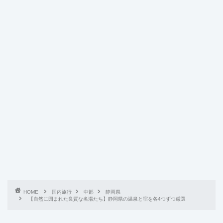
HOME
国内旅行
中部
静岡県
【自然に囲まれた良質な名湯たち】静岡県の温泉と宿を各4つずつ厳選