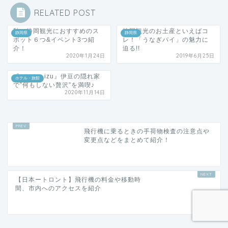
RELATED POST
秋の静岡観光におすすめのス
静岡観光のお土産といえばコ
静岡県
静岡県
ポット６つ&イベント3つ紹
レ！「うなぎパイ」の魅力に
介！
迫る!!
2020年1月24日
2019年6月25日
『arcana izu』伊豆の隠れ家
ホテル・旅館
で”何もしない贅沢”を満喫♪
2020年11月14日
飛行機に乗るときの手荷物検査の注意点や
変更点などをまとめて紹介！
【日本ートロント】飛行機の料金や移動時
間、市内へのアクセスを紹介