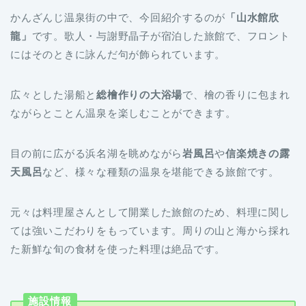
かんざんじ温泉街の中で、今回紹介するのが
「山水館欣
龍」
です。歌人・与謝野晶子が宿泊した旅館で、フロント
にはそのときに詠んだ句が飾られています。
広々とした湯船と
総檜作りの大浴場
で、檜の香りに包まれ
ながらとことん温泉を楽しむことができます。
目の前に広がる浜名湖を眺めながら
岩風呂
や
信楽焼きの露
天風呂
など、様々な種類の温泉を堪能できる旅館です。
元々は料理屋さんとして開業した旅館のため、料理に関し
ては強いこだわりをもっています。周りの山と海から採れ
た新鮮な旬の食材を使った料理は絶品です。
施設情報