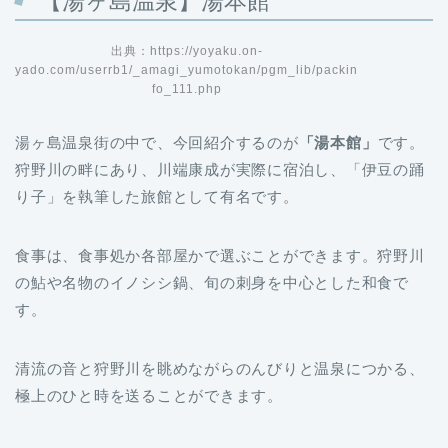
【湯ヶ島温泉】湯本館
出典：https://yoyaku.on-
yado.com/userrb1/_amagi_yumotokan/pgm_lib/packin
fo_111.php
湯ヶ島温泉街の中で、今回紹介するのが
「湯本館」
です。
狩野川の畔にあり、川端康成が実際に宿泊し、「伊豆の踊
り子」を執筆した旅館として有名です。
食事は、食事処か各部屋かで選ぶことができます。狩野川
の鮎や名物のイノシシ鍋、旬の刺身を中心とした和食で
す。
清流の音と狩野川を眺めながらのんびりと温泉につかる、
極上のひと時を送ることができます。