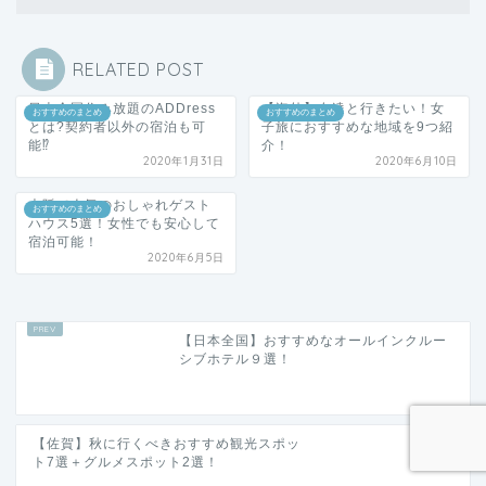
RELATED POST
日本全国住み放題のADDress
【海外】友達と行きたい！女
おすすめのまとめ
おすすめのまとめ
とは?契約者以外の宿泊も可
子旅におすすめな地域を9つ紹
能⁉︎
介！
2020年1月31日
2020年6月10日
大阪で人気のおしゃれゲスト
おすすめのまとめ
ハウス5選！女性でも安心して
宿泊可能！
2020年6月5日
【日本全国】おすすめなオールインクルー
シブホテル９選！
【佐賀】秋に行くべきおすすめ観光スポッ
ト7選＋グルメスポット2選！