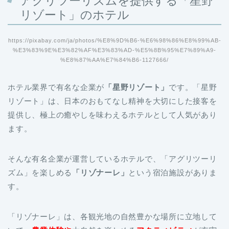
アグリツーリズムを提供する「星野
リゾート」のホテル
https://pixabay.com/ja/photos/%E8%9D%B6-%E6%98%86%E8%99%AB-
%E3%83%9E%E3%82%AF%E3%83%AD-%E5%8B%95%E7%89%A9-
%E8%87%AA%E7%84%B6-1127666/
ホテル業界で有名な企業が
「星野リゾート」
です。「星野
リゾート」は、日本のおもてなし精神を大切にした接客を
提供し、極上の癒やしを味わえるホテルとして人気があり
ます。
そんな有名企業が運営しているホテルで、「アグリツーリ
ズム」を楽しめる
「リゾナーレ」
という宿泊施設がありま
す。
「リゾナーレ」は、各観光地の自然豊かな場所に立地して