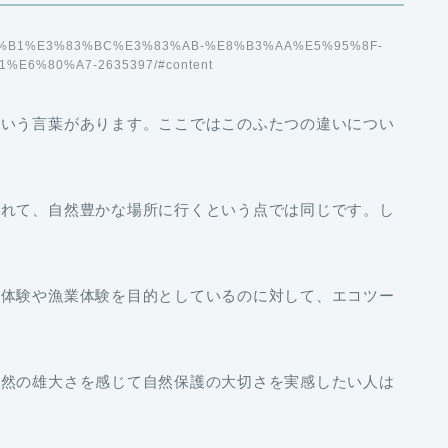
E3%82%B1%E3%83%BC%E3%83%AB-%E8%B3%AA%E5%95%8F-
E6%80%A7-2635397/#content
という言葉があります。ここではこのふたつの違いについ
離れて、自然豊かな場所に行くという点では同じです。し
業体験や漁業体験を目的としているのに対して、エコツー
自然の雄大さを感じて自然保護の大切さを実感したい人は