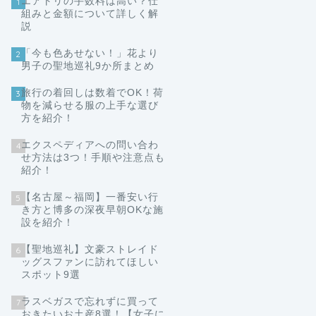
エアトリの手数料は高い？仕
1
組みと金額について詳しく解
説
「今も色あせない！」花より
2
男子の聖地巡礼9か所まとめ
旅行の着回しは数着でOK！荷
3
物を減らせる服の上手な選び
方を紹介！
エクスペディアへの問い合わ
4
せ方法は3つ！手順や注意点も
紹介！
【名古屋～福岡】一番安い行
5
き方と博多の深夜早朝OKな施
設を紹介！
【聖地巡礼】文豪ストレイド
6
ッグスファンに訪れてほしい
スポット9選
ラスベガスで忘れずに買って
7
おきたいお土産8選！【女子に