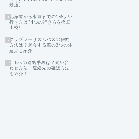
最適】
北海道から東京までの1番安い
8
行き方は?4つの行き方を徹底
比較!
クラブツーリズムパスの解約
9
方法は？退会する際の3つの注
意点も紹介
JTBへの連絡手段は？問い合
10
わせ方法・連絡先の確認方法
を紹介！