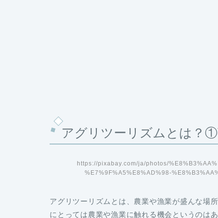
アグリツーリズムとは？①
https://pixabay.com/ja/photos/%E8%B
%E7%9F%A5%E8%AD%98-%E8%B3%AA%
アグリツーリズム
とは、
農業や漁業が盛んな場
にとっては農業や漁業に触れる機会というのは