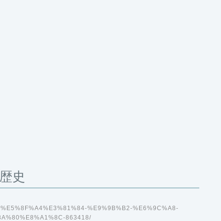
歴史
%9C%AC-%E5%8F%A4%E3%81%84-%E9%9B%B2-%E6%9C%A8-
A%80%E8%A1%8C-863418/