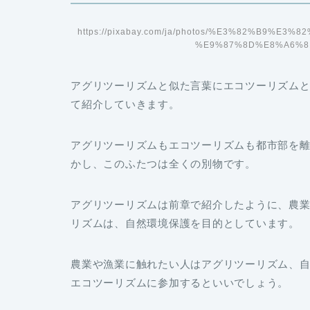
https://pixabay.com/ja/photos/%E3%82%B9%
%E9%87%8D%E8%A6%81%
アグリツーリズムと似た言葉に
エコツーリズム
て紹介していきます。
アグリツーリズムもエコツーリズムも都市部を
かし、このふたつは全くの別物です。
アグリツーリズムは前章で紹介したように、農
リズムは、
自然環境保護を目的
としています。
農業や漁業に触れたい人はアグリツーリズム、
エコツーリズムに参加するといいでしょう。