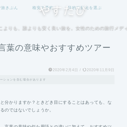
やすたび
で旅きぶん
格安で予約
目的で旅先を選ぶ
こよりも、誰よりも安く良い旅を。女性のための旅行メデ
言葉の意味やおすすめツアー
2020年2月4日
/
2020年11月9日
ーションを含む場合があります
りと分かりますか？ときどき目にすることはあっても、な
いるのではないでしょうか。
て、
言葉の意味や似た用語との違いに加えて、おすすめツ