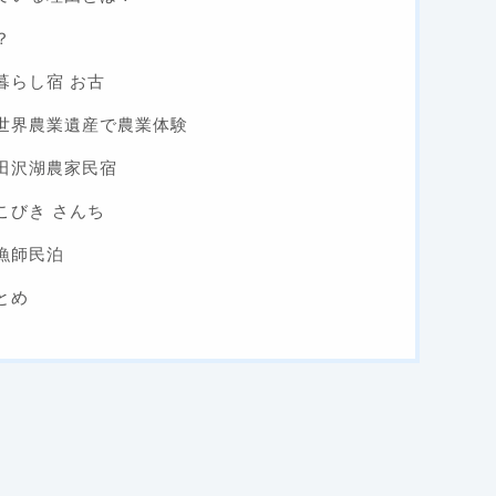
？
暮らし宿 お古
世界農業遺産で農業体験
田沢湖農家民宿
こびき さんち
漁師民泊
とめ