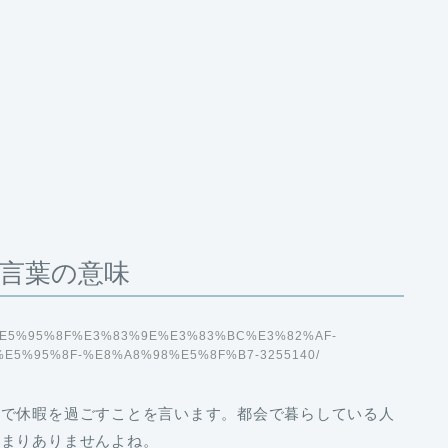
言葉の意味
3%AA%E5%95%8F%E3%83%9E%E3%83%BC%E3%82%AF-
E5%95%8F-%E8%A8%98%E5%8F%B7-3255140/
所で休暇を過ごすこと
を言います。都会で暮らしている人
あまりありませんよね。