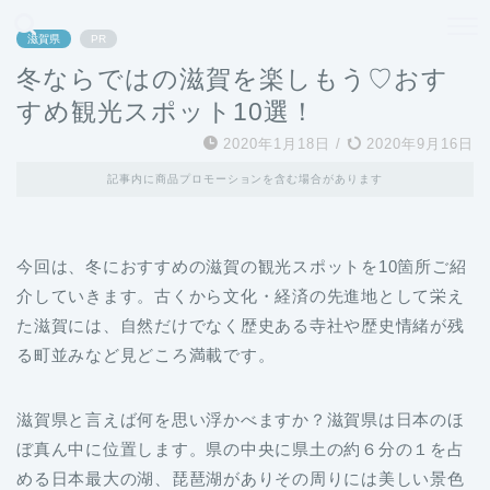
どこよりも、誰よりも安く良い旅を。女性のための旅行メディア
滋賀県
PR
冬ならではの滋賀を楽しもう♡おす
すめ観光スポット10選！
2020年1月18日
/
2020年9月16日
記事内に商品プロモーションを含む場合があります
今回は、冬におすすめの滋賀の観光スポットを10箇所ご紹
介していきます。古くから文化・経済の先進地として栄え
た滋賀には、自然だけでなく歴史ある寺社や歴史情緒が残
る町並みなど見どころ満載です。
滋賀県と言えば何を思い浮かべますか？滋賀県は日本のほ
ぼ真ん中に位置します。県の中央に県土の約６分の１を占
める日本最大の湖、琵琶湖がありその周りには美しい景色