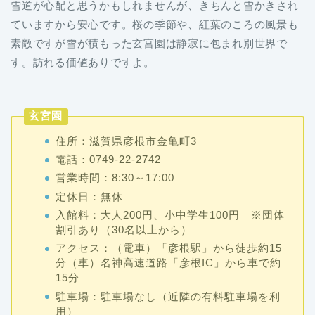
雪道が心配と思うかもしれませんが、きちんと雪かきされ
ていますから安心です。桜の季節や、紅葉のころの風景も
素敵ですが雪が積もった玄宮園は静寂に包まれ別世界で
す。訪れる価値ありですよ。
玄宮園
住所：滋賀県彦根市金亀町3
電話：0749-22-2742
営業時間：8:30～17:00
定休日：無休
入館料：大人200円、小中学生100円 ※団体
割引あり（30名以上から）
アクセス：（電車）「彦根駅」から徒歩約15
分（車）名神高速道路「彦根IC」から車で約
15分
駐車場：駐車場なし（近隣の有料駐車場を利
用）