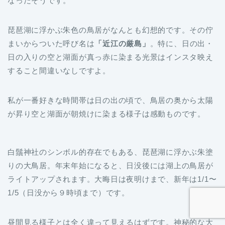
なったそうです。
琵琶湖に浮かぶ朱色の鳥居がなんとも幻想的です。その佇
まいからついた呼び名は
「近江の厳島」
。特に、日の出・
日の入りの空と湖面が真っ赤に染まる光景はインスタ映え
すること間違いなしですよ。
私が一番好きな時間帯は日の出の頃で、鳥居の奥から太陽
が昇り空と湖面が朝焼けに染まる様子は感動ものです。
白鬚神社のシンボル的存在でもある、琵琶湖に浮かぶ朱塗
りの大鳥居。年末年始になると、日没後には湖上の鳥居が
ライトアップされます。大晦日は夜明けまで、新年は1/1〜
1/5（日没から９時頃まで）です。
昼間見る様子とは全く違って見えるはずです。神秘的な大