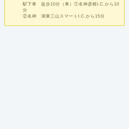
駅下車 徒歩10分（車）①名神彦根I.C.から10
分
②名神 湖東三山スマートI.C.から15分