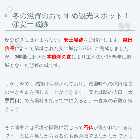
冬の滋賀のおすすめ観光スポット！
④安土城跡
歴史好きにはたまらない、
安土城跡
をご紹介します。
織田
信長
によって築城された安土城は1579年に完成しました
が、
3年後
に起きた
本能寺の変
により主を失い1585年に廃
城となった悲運の城です。
しかし今でも城跡は保存されており、戦国時代の織田信長
の生きざまを感じることができます。安土城跡の入口（
大
手門口
）で入場料を払って中に入ると、一直線の石段が続
きます。
その途中には石垣や階段に混じって
石仏
が置かれているん
です。石仏を見ながら登るのも他の城ではなかなかできま