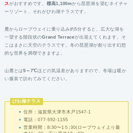
ス
がおすすめです。
標高1,100m
から琵琶湖を望むネイチャ
ーリゾート、それがびわ湖テラスです。
麓からロープウェイに乗り込み約5分すると、広大な湖を
一望する階段状の
Grand Terrace
が出迎えてくれます。そ
こはまさに天空のテラスです。冬の琵琶湖が創り出す幻想
的な世界を満喫できますよ。
山麓とは
5～7℃
ほどの気温差がありますので、冬場は暖か
い服装で訪れてみてください。
びわ湖テラス
住所：滋賀県大津市木戸1547-1
電話：077-592-1155
営業時間：8:30〜1５:30(ロープウェイ上り最