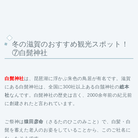
冬の滋賀のおすすめ観光スポット！
⑦白髭神社
白髭神社
は、琵琶湖に浮かぶ朱色の鳥居が有名です。滋賀
にある白髭神社は、全国に300社以上ある白鬚神社の
総本
社
なんです。白髭神社の歴史は古く、2000余年前の紀元前
に創建されたと言われています。
ご祭神は
猿田彦命
（さるたのひこのみこと）で、白髪・白
髭を蓄えた老人のお姿をしていることから、このご社名に