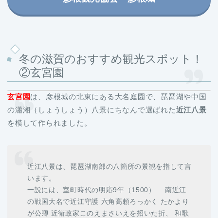
冬の滋賀のおすすめ観光スポット！
②玄宮園
玄宮園
は、彦根城の北東にある大名庭園で、琵琶湖や中国
の瀟湘（しょうしょう）八景にちなんで選ばれた
近江八景
を模して作られました。
近江八景は、琵琶湖南部の八箇所の景観を指して言
います。
一説には、室町時代の明応9年（1500） 南近江
の戦国大名で近江守護 六角高頼ろっかく たかより
が公卿 近衛政家このえまさいえを招いた折、 和歌