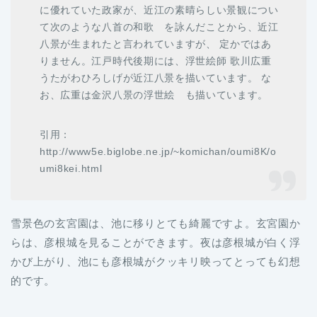
に優れていた政家が、近江の素晴らしい景観につい
て次のような八首の和歌 を詠んだことから、近江
八景が生まれたと言われていますが、 定かではあ
りません。江戸時代後期には、浮世絵師 歌川広重
うたがわひろしげが近江八景を描いています。 な
お、広重は金沢八景の浮世絵 も描いています。
引用：
http://www5e.biglobe.ne.jp/~komichan/oumi8K/o
umi8kei.html
雪景色の玄宮園は、池に移りとても綺麗ですよ。玄宮園か
らは、彦根城を見ることができます。夜は彦根城が白く浮
かび上がり、池にも彦根城がクッキリ映ってとっても幻想
的です。