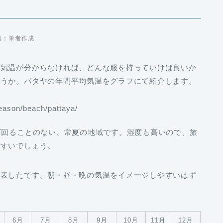
典；筆者作成
均気温が分からなければ、どんな服を持っていけば良いか
ょうか。パタヤの年間平均気温をグラフにて紹介します。
ason/beach/pattaya/
下回ることのない、常夏の地域です。湿度も高いので、旅
やすいでしょう。
を表したです。朝・昼・晩の気温をイメージしやすいはず
6月
7月
8月
9月
10月
11月
12月