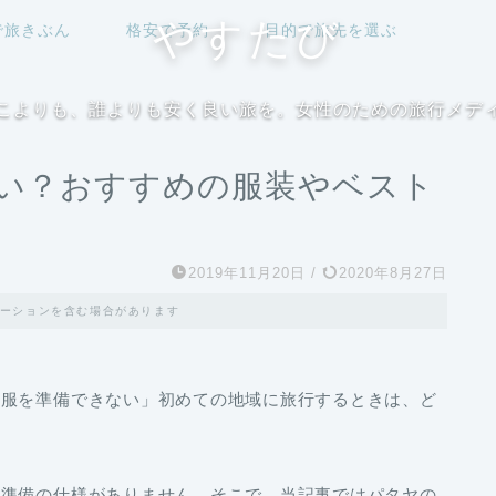
やすたび
で旅きぶん
格安で予約
目的で旅先を選ぶ
こよりも、誰よりも安く良い旅を。女性のための旅行メデ
い？おすすめの服装やベスト
2019年11月20日
/
2020年8月27日
ーションを含む場合があります
洋服を準備できない」初めての地域に旅行するときは、ど
と準備の仕様がありません。そこで、当記事ではパタヤの