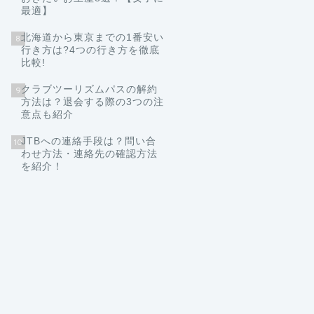
最適】
北海道から東京までの1番安い
8
行き方は?4つの行き方を徹底
比較!
クラブツーリズムパスの解約
9
方法は？退会する際の3つの注
意点も紹介
JTBへの連絡手段は？問い合
10
わせ方法・連絡先の確認方法
を紹介！