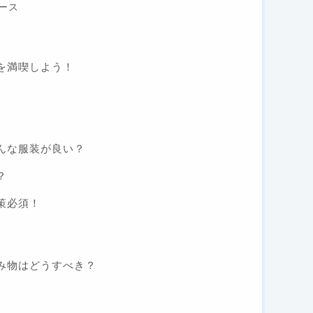
ース
を満喫しよう！
んな服装が良い？
？
策必須！
み物はどうすべき？