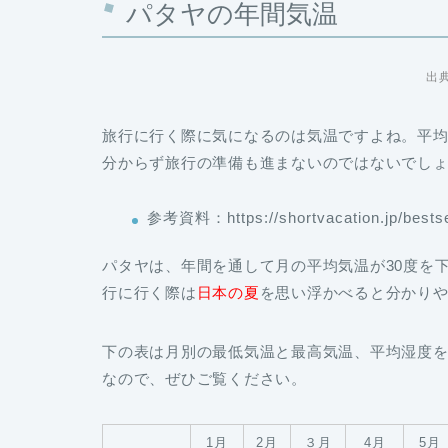
パタヤの年間気温
出
旅行に行く際に気になるのは気温ですよね。平
分からず旅行の準備も進まないのではないでし
参考資料：https://shortvacation.jp/bestse
パタヤは、年間を通して月の平均気温が30度を
行に行く際は
日本の夏
を思い浮かべると分かり
下の表は月別の最低気温と最高気温、平均湿度
なので、ぜひご覧ください。
1月
2月
３月
4月
5月