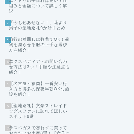
エアトリの手数料は高い？仕
1
組みと金額について詳しく解
説
「今も色あせない！」花より
2
男子の聖地巡礼9か所まとめ
旅行の着回しは数着でOK！荷
3
物を減らせる服の上手な選び
方を紹介！
エクスペディアへの問い合わ
4
せ方法は3つ！手順や注意点も
紹介！
【名古屋～福岡】一番安い行
5
き方と博多の深夜早朝OKな施
設を紹介！
【聖地巡礼】文豪ストレイド
6
ッグスファンに訪れてほしい
スポット9選
ラスベガスで忘れずに買って
7
おきたいお土産8選！【女子に