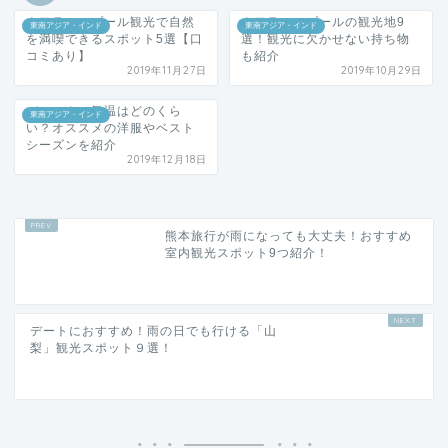
クアラルンプール観光で自然
クアラルンプールの観光地9
東南アジア・インド
東南アジア・インド
を満喫できるスポット5選【口
選！観光に欠かせない持ち物
コミあり】
も紹介
2019年11月27日
2019年10月29日
バンコクの気温はどのくら
東南アジア・インド
い？オススメの洋服やベスト
シーズンを紹介
2019年12月18日
熊本旅行が雨になっても大丈夫！おすすめ
室内観光スポット9つ紹介！
デートにおすすめ！雨の日でも行ける「山
梨」観光スポット９選！