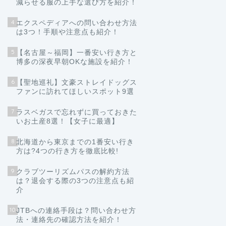
減らせる服の上手な選び方を紹介！
4
エクスペディアへの問い合わせ方法
は3つ！手順や注意点も紹介！
5
【名古屋～福岡】一番安い行き方と
博多の深夜早朝OKな施設を紹介！
6
【聖地巡礼】文豪ストレイドッグス
ファンに訪れてほしいスポット9選
7
ラスベガスで忘れずに買っておきた
いお土産8選！【女子に最適】
8
北海道から東京までの1番安い行き
方は?4つの行き方を徹底比較!
9
クラブツーリズムパスの解約方法
は？退会する際の3つの注意点も紹
介
10
JTBへの連絡手段は？問い合わせ方
法・連絡先の確認方法を紹介！